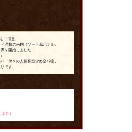
）をご用意。
ティ満載の南国リゾート風ホテル。
提供を開始しました！
♪
バー付きの人気客室含め全49室。
たりです。
代 女性）