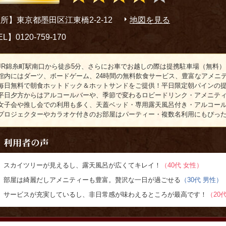
所】東京都墨田区江東橋2-2-12
地図を見る
L】0120-759-170
JR錦糸町駅南口から徒歩5分、さらにお車でお越しの際は提携駐車場（無料
館内にはダーツ、ボードゲーム、24時間の無料飲食サービス、豊富なアメニ
毎日無料で朝食ホットドック＆ホットサンドをご提供！平日限定朝パインの
平日夕方からはアルコールバーや、季節で変わるロビードリンク・アメニティ
女子会や推し会での利用も多く、天蓋ベッド・専用露天風呂付き・アルコール
プロジェクターやカラオケ付きのお部屋はパーティー・複数名利用にもぴっ
スカイツリーが見えるし、露天風呂が広くてキレイ！
（40代 女性）
部屋は綺麗だしアメニティーも豊富。贅沢な一日が過ごせる
（30代 男性）
サービスが充実しているし、非日常感が味わえるところが最高です！
（20