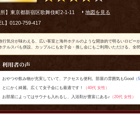
所】東京都新宿区歌舞伎町2-1-11
地図を見る
L】0120-759-417
旅行気分が味わえる、広い客室と海外ホテルのような開放的で明るいロビーが
ホテルスパも併設、カップルにも女子会・推し会にもご利用いただける、全8
おやつや飲み物が充実していて、アクセスも便利。部屋の雰囲気もGood
（
とにかく綺麗。広くて女子会にも最適です！
（40代 女性）
お部屋によってはサウナも入れるし、入浴剤が豊富にある♪
（20代 女性）