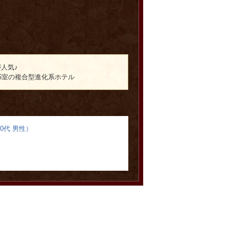
人気♪
5室の複合型進化系ホテル
50代 男性）