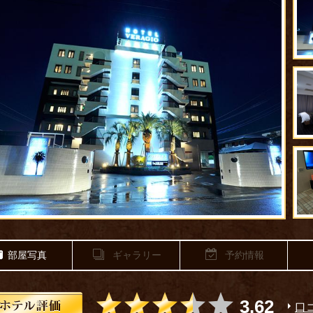
部屋写真
ギャラリー
予約情報
5つ星のうち3.
3.62
口