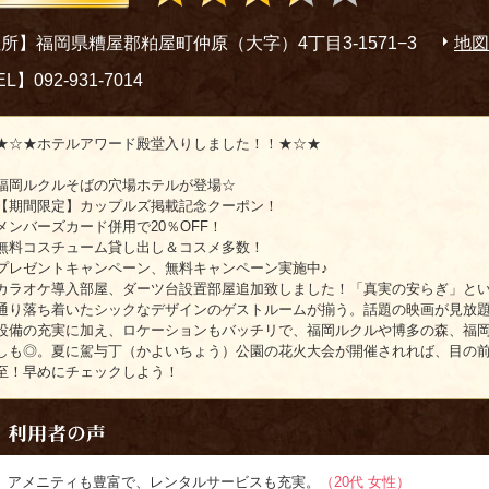
所】福岡県糟屋郡粕屋町仲原（大字）4丁目3-1571−3
地図
L】092-931-7014
★☆★ホテルアワード殿堂入りしました！！★☆★
福岡ルクルそばの穴場ホテルが登場☆
【期間限定】カップルズ掲載記念クーポン！
メンバーズカード併用で20％OFF！
無料コスチューム貸し出し＆コスメ多数！
プレゼントキャンペーン、無料キャンペーン実施中♪
カラオケ導入部屋、ダーツ台設置部屋追加致しました！「真実の安らぎ」と
通り落ち着いたシックなデザインのゲストルームが揃う。話題の映画が見放題
設備の充実に加え、ロケーションもバッチリで、福岡ルクルや博多の森、福
しも◎。夏に駕与丁（かよいちょう）公園の花火大会が開催されれば、目の
至！早めにチェックしよう！
アメニティも豊富で、レンタルサービスも充実。
（20代 女性）