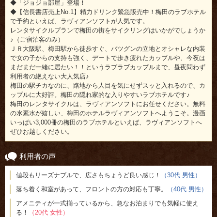
◆「ジョジョ部屋」登場！
◆【信長書店売上No.1】精力ドリンク緊急販売中！梅田のラブホテル
で予約といえば、ラヴィアンソフトが人気です。
レンタサイクルプランで梅田の街をサイクリングはいかがでしょうか
♪（ご宿泊客のみ）
ＪＲ大阪駅、梅田駅から徒歩すぐ、バツグンの立地とオシャレな内装
で女の子からの支持も強く、デートで歩き疲れたカップルや、今夜は
まだまだ一緒に居たい！！というラブラブカップルまで、昼夜問わず
利用者の絶えない大人気店♪
梅田の駅チカなのに、路地から人目を気にせずスッと入れるので、カ
ップルに大好評。梅田の隠れ家的な入りやすいラブホテルです♪
梅田のレンタサイクルは、ラヴィアンソフトにお任せください。無料
の水素水が嬉しい、梅田のホテルラヴィアンソフトへようこそ。漫画
いっぱい3,000冊の梅田のラブホテルといえば、ラヴィアンソフトへ
ぜひお越しください。
利用者の声
値段もリーズナブルで、広さもちょうど良い感じ！
（30代 男性）
落ち着く和室があって、フロントの方の対応も丁寧。
（40代 男性）
アメニティが一式揃っているから、急なお泊まりでも気軽に使え
る！
（20代 女性）