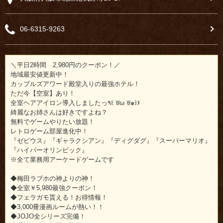
06-6315-9263
＼平日2時間 2,980円のクーポン！／
地域最安値更新中！
カップルズアワード殿堂入りの最強ホテル！
ただ今【空室】あり！
全室ヘアアイロン導入しましたっ٩꒰ ꇐω ꇐ๑꒱۶
綺麗なお姉さんは好きですよね？
無料でゲームやりたい放題！
レトロゲーム部屋進化中！
『ゼビウス』『ギャラクシアン』『ディグダグ』『スーパーマリオ』
『ハイパーオリンピック』
※全て業務用アーケードゲームです
◆梅田ラブホの神よりの神！
◆全室￥5,980最強クーポン！
◆フェラガモ貰える！お得情報！
◆3,000冊漫画ルームが熱い！！
◆JOJO全シリーズ完備！