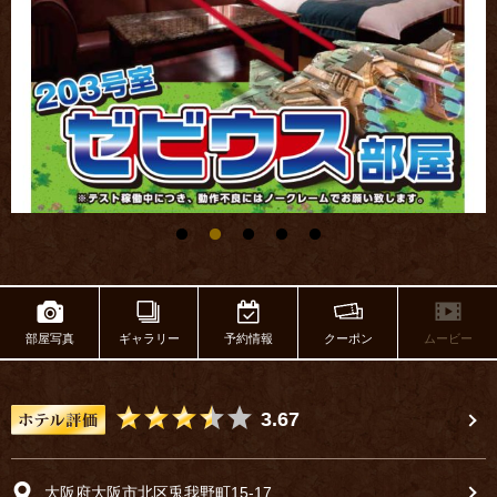
部屋写真
ギャラリー
予約情報
クーポン
ムービー
5つ星のうち3.5
3.67
大阪府大阪市北区兎我野町15-17