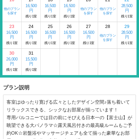
16,500
16,500
16,500
28,500
他のプラン
他のプラン
他のプラン
円
円
円
円
を探す
を探す
を探す
残り1室
残り1室
残り1室
残り1室
23
24
25
26
27
28
29
16,500
16,500
16,500
16,500
16,500
28,500
他のプラン
円
円
円
円
円
円
を探す
残り1室
残り1室
残り1室
残り1室
残り1室
残り1室
30
31
26,000
15,500
円
円
残り1室
残り1室
プラン説明
客室はゆったり寛げる広々としたデザイン空間♪落ち着いて
リラックスできる、シックなお部屋が揃っています！
専用バルコニーでは目の前にそびえる日本一の【富士山】が
眺望できる大パノラマ☆露天風呂付きの最高級ルームもご予
約OK☆岩盤浴やマッサージチェアも全て揃った豪華なお部