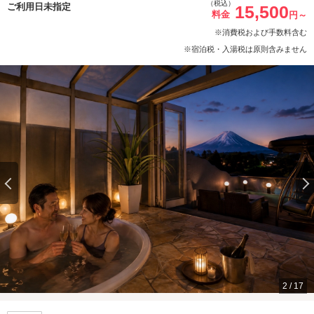
（税込）
ご利用日未指定
15,500
料金
円～
※消費税および手数料含む
※宿泊税・入湯税は原則含みません
2
/
17