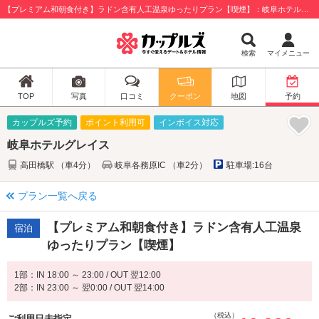
【プレミアム和朝食付き】ラドン含有人工温泉ゆったりプラン【喫煙】：岐阜ホテルグレイス / 岐阜市
検索
マイメニュー
TOP
写真
口コミ
クーポン
地図
予約
カップルズ予約
ポイント利用可
インボイス対応
岐阜ホテルグレイス
高田橋駅 （車4分）
岐阜各務原IC （車2分）
駐車場:16台
プラン一覧へ戻る
【プレミアム和朝食付き】ラドン含有人工温泉
宿泊
ゆったりプラン【喫煙】
1部：IN 18:00 ～ 23:00 / OUT 翌12:00
2部：IN 23:00 ～ 翌0:00 / OUT 翌14:00
（税込）
ご利用日未指定