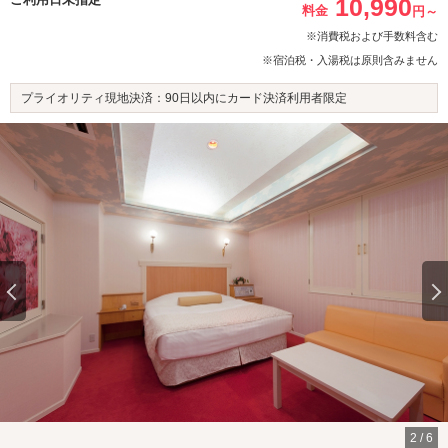
10,990
料金
円～
※消費税および手数料含む
※宿泊税・入湯税は原則含みません
プライオリティ現地決済：90日以内にカード決済利用者限定
2
/
6