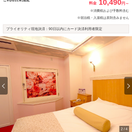
10,490
料金
円～
※消費税および手数料含む
※宿泊税・入湯税は原則含みません
プライオリティ現地決済：90日以内にカード決済利用者限定
2
/
4