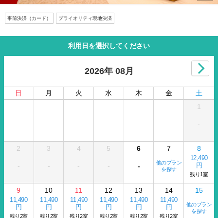
事前決済（カード）
プライオリティ現地決済
利用日を選択してください
2026年 08月
日
月
火
水
木
金
土
1
-
2
3
4
5
6
7
8
12,490
他のプラン
円
-
-
-
-
-
を探す
残り1室
9
10
11
12
13
14
15
11,490
11,490
11,490
11,490
11,490
11,490
他のプラン
円
円
円
円
円
円
を探す
残り2室
残り2室
残り2室
残り2室
残り2室
残り2室