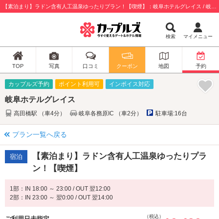
【素泊まり】ラドン含有人工温泉ゆったりプラン！【喫煙】：岐阜ホテルグレイス / 岐阜市
検索
マイメニュー
TOP
写真
口コミ
クーポン
地図
予約
カップルズ予約
ポイント利用可
インボイス対応
岐阜ホテルグレイス
高田橋駅 （車4分）
岐阜各務原IC （車2分）
駐車場:16台
プラン一覧へ戻る
【素泊まり】ラドン含有人工温泉ゆったりプラ
宿泊
ン！【喫煙】
1部：IN 18:00 ～ 23:00 / OUT 翌12:00
2部：IN 23:00 ～ 翌0:00 / OUT 翌14:00
（税込）
ご利用日未指定