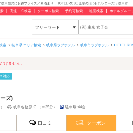
0 迄／岐阜観光にお得プライス／素泊まり：HOTEL ROSE 金華の湯 (ホテル ローズ) / 岐阜市
索
高速・IC検索
クーポン検索
予約可検索
地図検索
ホテルグルー
フリーワード
検索
岐阜県 エリア検索
岐阜県ラブホテル
岐阜市ラブホテル
HOTEL R
ただけません。
ス対応
ローズ)
分）
岐阜各務原IC （車25分）
駐車場:44台
口コミ
クーポン