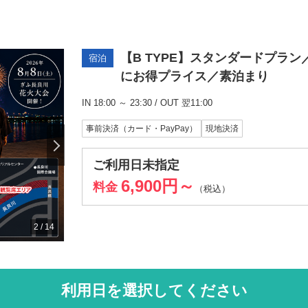
【B TYPE】スタンダードプラン／18
宿泊
にお得プライス／素泊まり
IN 18:00 ～ 23:30 / OUT 翌11:00
事前決済（カード・PayPay）
現地決済
ご利用日未指定
6,900円～
料金
（税込）
2
/
14
利用日を選択してください