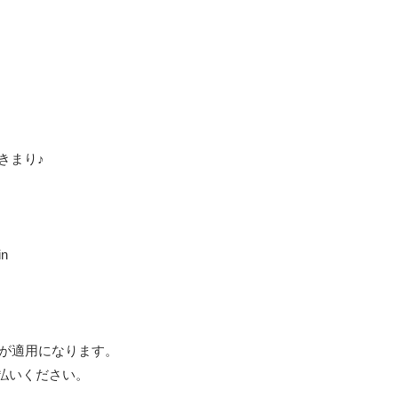
きまり♪
n
税が適用になります。
払いください。