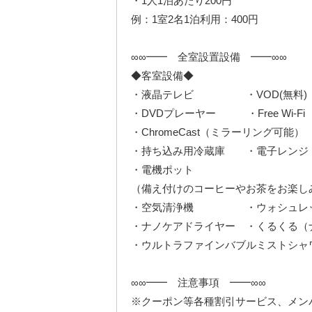
・1人1泊あたり200円
例：1室2名1泊利用：400円
∞∞━━ 全室設置設備 ━━∞∞
◆客室設備◆
・液晶テレビ ・VOD(無料)
・DVDプレーヤー ・Free Wi-Fi
・ChromeCast（ミラーリング可能）
・持ち込み用冷蔵庫 ・電子レンジ
・電機ポット
（備え付けのコーヒーやお茶をお楽し
・空気清浄機 ・ウォシュレ
・ナノケアドライヤー ・くるくる（
・ウルトラファインバブルミストシャ
∞∞━━ 注意事項 ━━∞∞
※クーポン等各種割引サービス、メン