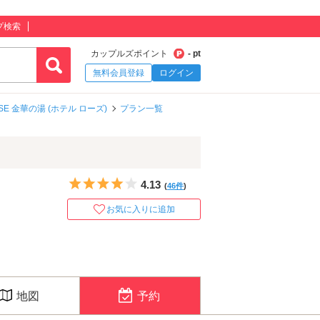
プ検索
カップルズポイント
- pt
無料会員登録
ログイン
OSE 金華の湯 (ホテル ローズ)
プラン一覧
5つ星のうち4
4.13
(
46件
)
お気に入りに追加
地図
予約