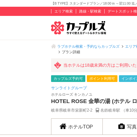
【B TYPE】スタンダードプラン／18:00 in ～翌11:0
エリア検索
路線・駅検索
デートスポット検
ラブホテル検索・予約ならカップルズ
エリア
プラン詳細
当ホテルは18歳未満の方はご利用い
カップルズ予約可
ポイント利用可
インボイ
サンライトグループ
ホテルローズ キンカノユ
HOTEL ROSE 金華の湯 (ホテル 
岐阜県岐阜市栄新町2-2
名鉄岐阜駅 （車10
ホテルTOP
写真