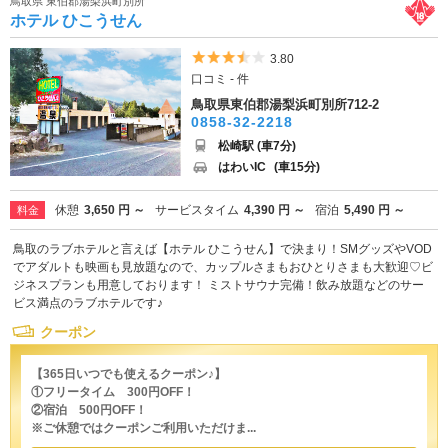
鳥取県 東伯郡湯梨浜町別所
ホテル ひこうせん
5つ星のうち3.5
3.80
口コミ - 件
鳥取県東伯郡湯梨浜町別所712-2
0858-32-2218
松崎駅 (車7分)
はわいIC
(車15分)
休憩
3,650 円 ～
サービスタイム
4,390 円 ～
宿泊
5,490 円 ～
料金
鳥取のラブホテルと言えば【ホテル ひこうせん】で決まり！SMグッズやVOD
でアダルトも映画も見放題なので、カップルさまもおひとりさまも大歓迎♡ビ
ジネスプランも用意しております！ ミストサウナ完備！飲み放題などのサー
ビス満点のラブホテルです♪
クーポン
【365日いつでも使えるクーポン♪】
①フリータイム 300円OFF！
②宿泊 500円OFF！
※ご休憩ではクーポンご利用いただけま...