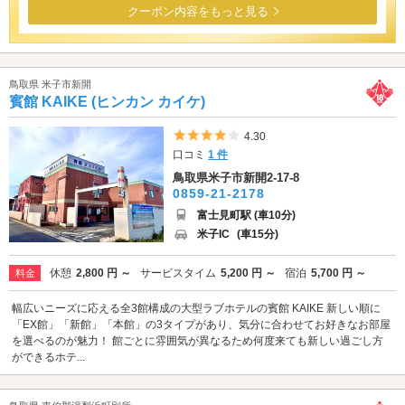
クーポン内容をもっと見る
鳥取県 米子市新開
賓館 KAIKE (ヒンカン カイケ)
5つ星のうち4
4.30
口コミ
1 件
鳥取県米子市新開2-17-8
0859-21-2178
富士見町駅 (車10分)
米子IC
(車15分)
休憩
2,800 円 ～
サービスタイム
5,200 円 ～
宿泊
5,700 円 ～
料金
幅広いニーズに応える全3館構成の大型ラブホテルの賓館 KAIKE 新しい順に
「EX館」「新館」「本館」の3タイプがあり、気分に合わせてお好きなお部屋
を選べるのが魅力！ 館ごとに雰囲気が異なるため何度来ても新しい過ごし方
ができるホテ...