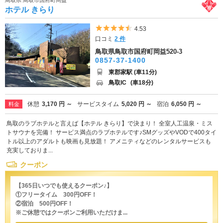
鳥取県 鳥取市国府町岡益
ホテル きらり
5つ星のうち4.5
4.53
口コミ
2 件
鳥取県鳥取市国府町岡益520-3
0857-37-1400
東郡家駅 (車11分)
鳥取IC
(車18分)
休憩
3,170 円 ～
サービスタイム
5,020 円 ～
宿泊
6,050 円 ～
料金
鳥取のラブホテルと言えば【ホテル きらり】で決まり！ 全室人工温泉・ミス
トサウナを完備！ サービス満点のラブホテルです♪SMグッズやVODで400タイ
トル以上のアダルトも映画も見放題！ アメニティなどのレンタルサービスも
充実しておりま...
クーポン
【365日いつでも使えるクーポン♪】
①フリータイム 300円OFF！
②宿泊 500円OFF！
※ご休憩ではクーポンご利用いただけま...