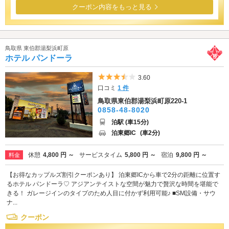
クーポン内容をもっと見る
鳥取県 東伯郡湯梨浜町原
ホテル パンドーラ
5つ星のうち3.5
3.60
口コミ
1 件
鳥取県東伯郡湯梨浜町原220-1
0858-48-8020
泊駅 (車15分)
泊東郷IC
(車2分)
休憩
4,800 円 ～
サービスタイム
5,800 円 ～
宿泊
9,800 円 ～
料金
【お得なカップルズ割引クーポンあり】 泊東郷ICから車で2分の距離に位置す
るホテル パンドーラ♡ アジアンテイストな空間が魅力で贅沢な時間を堪能で
きる！ ガレージインのタイプのため人目に付かず利用可能♪ ■SM設備・サウ
ナ...
クーポン