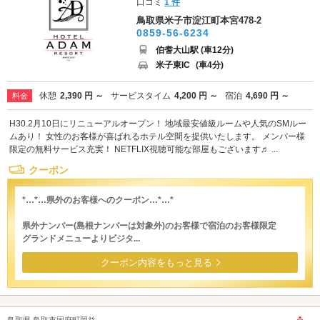
口コミ
1 件
鳥取県米子市淀江町本宮478-2
0859-56-6234
伯耆大山駅 (車12分)
米子東IC
(車4分)
休憩
2,390 円 ～
サービスタイム
4,200 円 ～
宿泊
4,690 円 ～
料金
H30.2月10日にリニューアルオープン！ 地域最安値級ルームや人気のSMルー
ムあり！ 女性のお客様が喜ばれるホテル空間を提供いたします。 メンバー様
限定の無料サービス充実！ NETFLIX視聴可能な部屋もございます♬ ...
クーポン
*…*…県外のお客様へのクーポン…*…*
県外ナンバー(島根ナンバーは対象外)のお客様で宿泊のお客様限定
グランドメニューよりビジタ...
クーポン内容をもっと見る