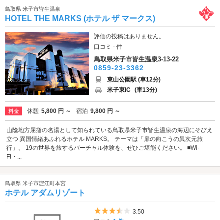
鳥取県 米子市皆生温泉
HOTEL THE MARKS (ホテル ザ マークス)
評価の投稿はありません。
口コミ - 件
鳥取県米子市皆生温泉3-13-22
0859-23-3362
東山公園駅 (車12分)
米子東IC
(車13分)
休憩
5,800 円 ～
宿泊
9,800 円 ～
料金
山陰地方屈指の名湯として知られている鳥取県米子市皆生温泉の海辺にそびえ
立つ 異国情緒あふれるホテル MARKS。 テーマは「扉の向こうの異次元旅
行」。 19の世界を旅するバーチャル体験を、ぜひご堪能ください。 ■Wi-
Fi・...
鳥取県 米子市淀江町本宮
ホテル アダムリゾート
5つ星のうち3.5
3.50