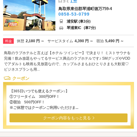
口コミ
1 件
鳥取県東伯郡琴浦町徳万759-4
0858-53-0799
浦安駅 (車3分)
琴浦東IC
(車7分)
休憩
2,180 円 ～
サービスタイム
4,390 円 ～
宿泊
5,490 円 ～
料金
鳥取のラブホテルと言えば【ホテル ツインビー】で決まり！ ミストサウナを
完備！飲み放題もやってるサービス満点のラブホテルです♪ SMグッズやVOD
でアダルトも映画も見放題なので、カップルさまもおひとりさまも大歓迎♡
ビジネスプランも用...
クーポン
【365日いつでも使えるクーポン♪】
①フリータイム 300円OFF！
②宿泊 500円OFF！
※ご休憩ではクーポンご利用いただけま...
クーポン内容をもっと見る