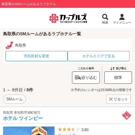
鳥取県のSMルームがあるラブホテル
検索
マイメニュー
鳥取県のSMルームがあるラブホテル一覧
鳥取県
市区町村を変更
ホテルエリアで見る
こだわり条件
並び替え
絞り込む
標準
1 ～ 8件目 /
8件
※予約カレンダーは23:50時点の情報です
SMルーム
リセット
鳥取県 東伯郡琴浦町徳万
ホテル ツインビー
5つ星のうち3.5
3.80