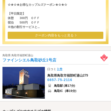
☆★☆★お得なカップルズクーポン★☆★☆
【平日限定】
休憩 300円 ＯＦＦ
宿泊 500円 ＯＦＦ
※他の割引サービスと...
クーポン内容をもっと見る
鳥取県 鳥取市福部町湯山
ファインシエル鳥取砂丘1号店
口コミ
3 件
鳥取県鳥取市福部町湯山279
0857-75-2116
鳥取駅 (車17分)
鳥取IC
(車19分)