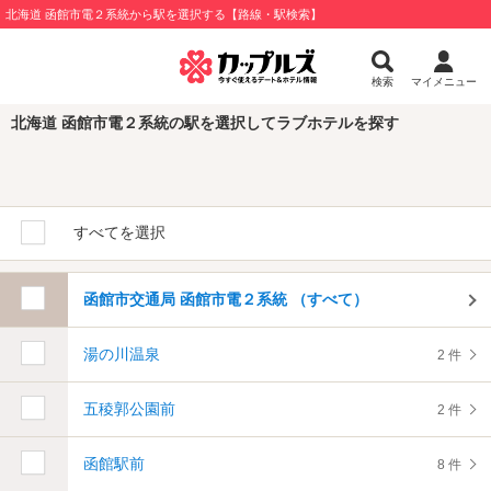
北海道 函館市電２系統から駅を選択する【路線・駅検索】
検索
マイメニュー
北海道 函館市電２系統の駅を選択してラブホテルを探す
すべてを選択
函館市交通局 函館市電２系統 （すべて）
湯の川温泉
2 件
五稜郭公園前
2 件
函館駅前
8 件