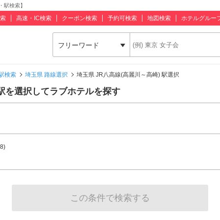
線・駅検索】
索
高速・IC検索
クーポン検索
予約可検索
地図検索
ホテルグルー
フリーワード
駅検索
埼玉県 路線選択
埼玉県 JR八高線(高麗川～高崎) 駅選択
の駅を選択してラブホテルを探す
(8)