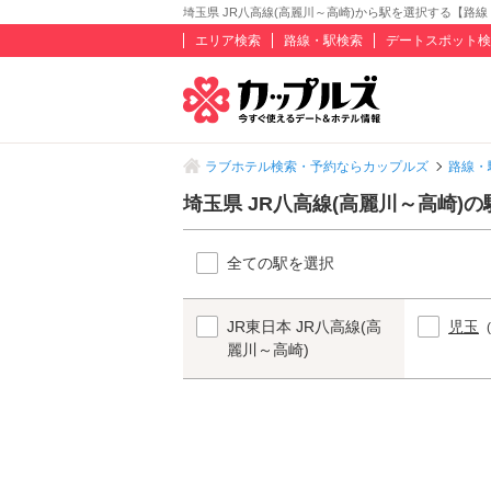
埼玉県 JR八高線(高麗川～高崎)から駅を選択する【路
エリア検索
路線・駅検索
デートスポット検
ラブホテル検索・予約ならカップルズ
路線・
埼玉県 JR八高線(高麗川～高崎)
全ての駅を選択
JR東日本 JR八高線(高
児玉
麗川～高崎)