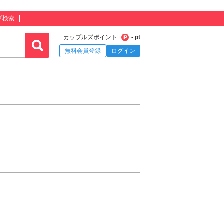
プ検索
カップルズポイント
- pt
無料会員登録
ログイン