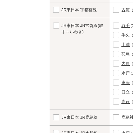
JR東日本 宇都宮線
古河
JR東日本 JR常磐線(取
取手
(
手～いわき)
牛久
土浦
羽鳥
内原
水戸
(
東海
日立
高萩
JR東日本 JR鹿島線
鹿島