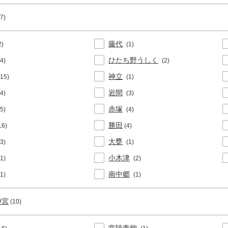
(7)
藤代
2)
(1)
ひたち野うしく
(4)
(2)
神立
(15)
(1)
岩間
(4)
(3)
赤塚
(5)
(4)
勝田
16)
(4)
大甕
(3)
(1)
小木津
(1)
(2)
南中郷
(1)
(1)
神宮
(10)