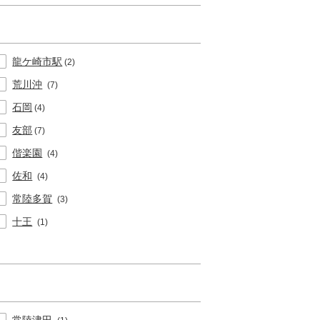
龍ケ崎市駅
(2)
荒川沖
(7)
石岡
(4)
友部
(7)
偕楽園
(4)
佐和
(4)
常陸多賀
(3)
十王
(1)