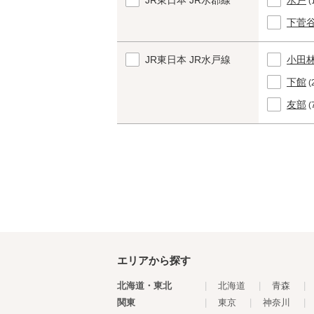
JR東日本 JR水郡線
水戸
(
下菅
JR東日本 JR水戸線
小田
下館
(
友部
(
エリアから探す
北海道・東北
|
北海道
|
青森
|
関東
|
東京
|
神奈川
|