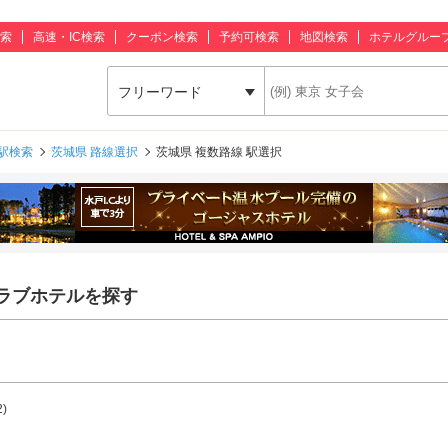
索
高速・IC検索
クーポン検索
予約可検索
地図検索
ホテルグルー
フリーワード
駅検索
茨城県 路線選択
茨城県 複数路線 駅選択
ラブホテルを探す
2)