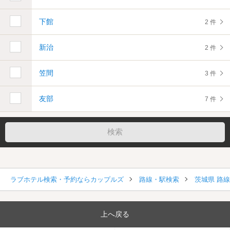
下館
2 件
新治
2 件
笠間
3 件
友部
7 件
ラブホテル検索・予約ならカップルズ
路線・駅検索
茨城県 路
上へ戻る