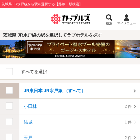
茨城県 JR水戸線から駅を選択する【路線・駅検索】
検索
マイメニュー
茨城県 JR水戸線の駅を選択してラブホテルを探す
すべてを選択
JR東日本 JR水戸線 （すべて）
小田林
2 件
結城
1 件
玉戸
2 件