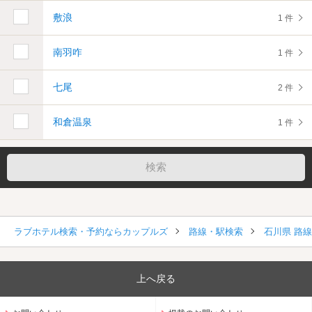
敷浪
1 件
南羽咋
1 件
七尾
2 件
和倉温泉
1 件
ラブホテル検索・予約ならカップルズ
路線・駅検索
石川県 路
上へ戻る