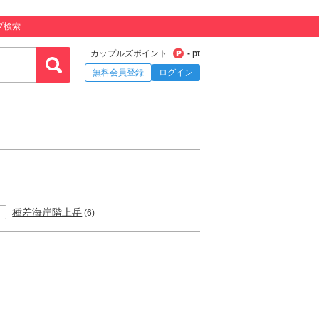
プ検索
カップルズポイント
- pt
無料会員登録
ログイン
種差海岸階上岳
(6)