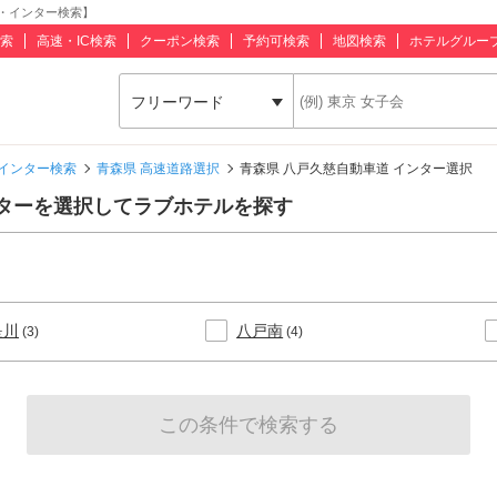
・インター検索】
索
高速・IC検索
クーポン検索
予約可検索
地図検索
ホテルグルー
フリーワード
インター検索
青森県 高速道路選択
青森県 八戸久慈自動車道 インター選択
ンターを選択してラブホテルを探す
是川
八戸南
(3)
(4)