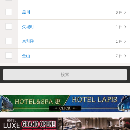
黒川
6 件
矢場町
1 件
東別院
1 件
金山
7 件