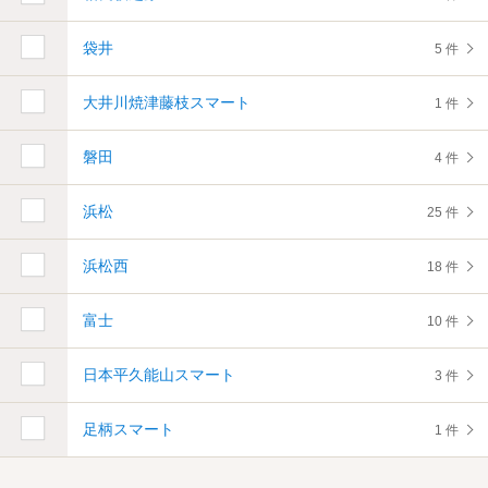
袋井
5 件
大井川焼津藤枝スマート
1 件
磐田
4 件
浜松
25 件
浜松西
18 件
富士
10 件
日本平久能山スマート
3 件
足柄スマート
1 件