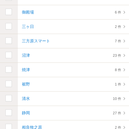
御殿場
6 件
三ヶ日
2 件
三方原スマート
7 件
沼津
23 件
焼津
8 件
裾野
1 件
清水
10 件
静岡
27 件
相良牧之原
2 件