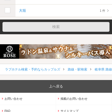
大垣
1 件
ラブホテル検索・予約ならカップルズ
路線・駅検索
岐阜県 路
上へ戻る
お問い合わせ
掲載のお問い合わせ
FAQ
サイトマップ