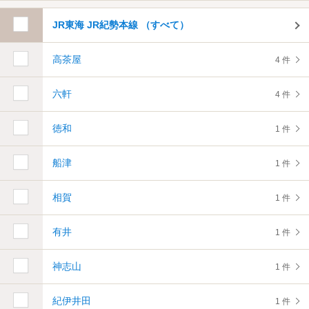
JR東海 JR紀勢本線 （すべて）
高茶屋
4 件
六軒
4 件
徳和
1 件
船津
1 件
相賀
1 件
有井
1 件
神志山
1 件
紀伊井田
1 件