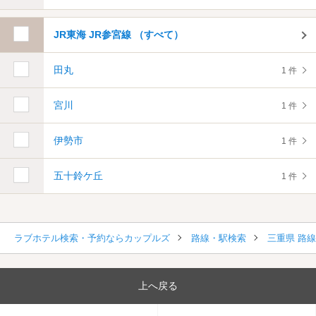
JR東海 JR参宮線 （すべて）
田丸
1 件
宮川
1 件
伊勢市
1 件
五十鈴ケ丘
1 件
ラブホテル検索・予約ならカップルズ
路線・駅検索
三重県 路
上へ戻る