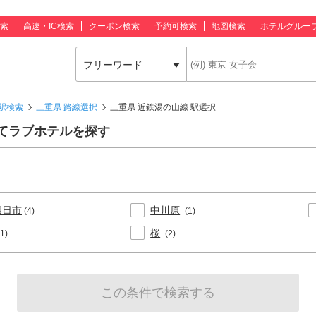
索
高速・IC検索
クーポン検索
予約可検索
地図検索
ホテルグルー
フリーワード
駅検索
三重県 路線選択
三重県 近鉄湯の山線 駅選択
てラブホテルを探す
四日市
中川原
(4)
(1)
桜
(1)
(2)