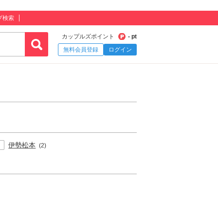
プ検索
カップルズポイント
- pt
無料会員登録
ログイン
伊勢松本
(2)