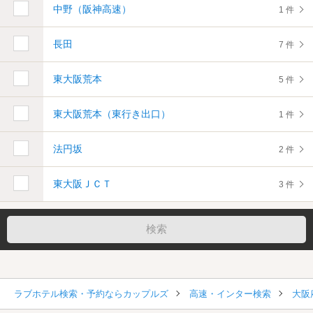
中野（阪神高速）
1 件
長田
7 件
東大阪荒本
5 件
東大阪荒本（東行き出口）
1 件
法円坂
2 件
東大阪ＪＣＴ
3 件
ラブホテル検索・予約ならカップルズ
高速・インター検索
大阪