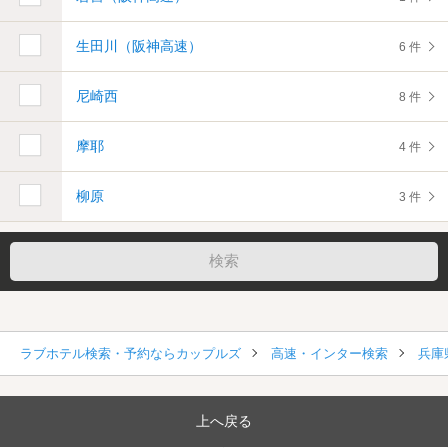
生田川（阪神高速）
6 件
尼崎西
8 件
摩耶
4 件
柳原
3 件
ラブホテル検索・予約ならカップルズ
高速・インター検索
兵庫
上へ戻る