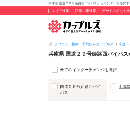
兵庫県 国道２９号姫路西バイパスからインターを選択す
エリア検索
路線・駅検索
デートスポット検
ラブホテル検索・予約ならカップルズ
高速・
兵庫県 国道２９号姫路西バイパ
全てのインターチェンジを選択
国道２９号姫路西バイ
山陽
パス