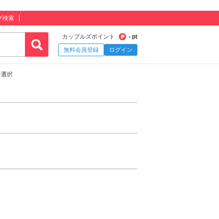
プ検索
カップルズポイント
- pt
無料会員登録
ログイン
ー選択