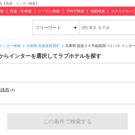
る【高速・インター検索】
索
高速・IC検索
クーポン検索
予約可検索
地図検索
ホテルグルー
フリーワード
インター検索
兵庫県 高速道路選択
兵庫県 国道２９号姫路西バイパス インタ
スからインターを選択してラブホテルを探す
姫路西
(4)