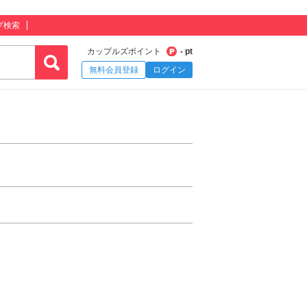
プ検索
カップルズポイント
- pt
無料会員登録
ログイン