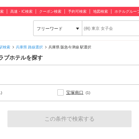
索
高速・IC検索
クーポン検索
予約可検索
地図検索
ホテルグルー
フリーワード
駅検索
兵庫県 路線選択
兵庫県 阪急今津線 駅選択
ラブホテルを探す
宝塚南口
1)
(1)