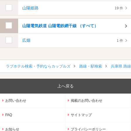
山陽姫路
19 件
山陽電気鉄道 山陽電鉄網干線 （すべて）
広畑
1 件
ラブホテル検索・予約ならカップルズ
路線・駅検索
兵庫県 路
上へ戻る
お問い合わせ
掲載のお問い合わせ
FAQ
サイトマップ
お知らせ
プライバシーポリシー