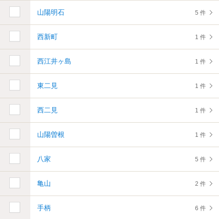
山陽明石
5 件
西新町
1 件
西江井ヶ島
1 件
東二見
1 件
西二見
1 件
山陽曽根
1 件
八家
5 件
亀山
2 件
手柄
6 件