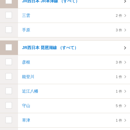
JR西日本 JR草津線 （すべて）
三雲
2 件
手原
3 件
JR西日本 琵琶湖線 （すべて）
彦根
3 件
能登川
1 件
近江八幡
1 件
守山
5 件
草津
1 件