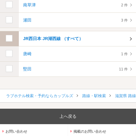
南草津
2 件
瀬田
3 件
JR西日本 JR湖西線 （すべて）
唐崎
1 件
堅田
11 件
ラブホテル検索・予約ならカップルズ
路線・駅検索
滋賀県 路
上へ戻る
お問い合わせ
掲載のお問い合わせ