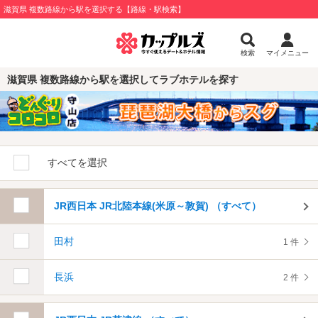
滋賀県 複数路線から駅を選択する【路線・駅検索】
検索
マイメニュー
滋賀県 複数路線から駅を選択してラブホテルを探す
すべてを選択
JR西日本 JR北陸本線(米原～敦賀) （すべて）
田村
1 件
長浜
2 件