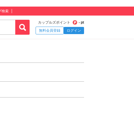
プ検索
カップルズポイント
- pt
無料会員登録
ログイン