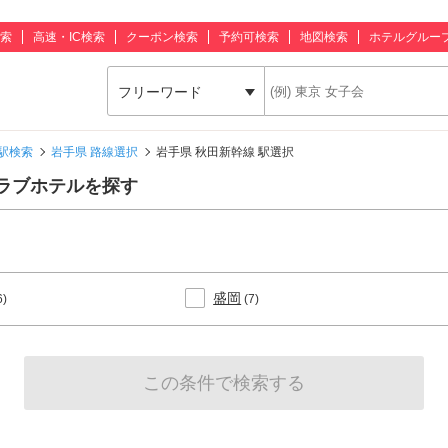
索
高速・IC検索
クーポン検索
予約可検索
地図検索
ホテルグルー
フリーワード
駅検索
岩手県 路線選択
岩手県 秋田新幹線 駅選択
ラブホテルを探す
盛岡
6)
(7)