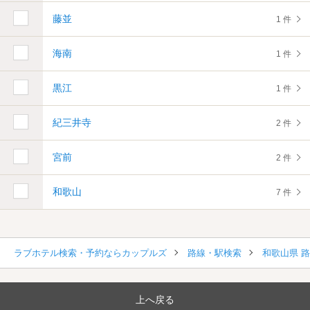
藤並
1 件
海南
1 件
黒江
1 件
紀三井寺
2 件
宮前
2 件
和歌山
7 件
ラブホテル検索・予約ならカップルズ
路線・駅検索
和歌山県 
上へ戻る