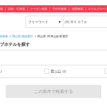
索
高速・IC検索
クーポン検索
予約可検索
地図検索
ホテルグルー
フリーワード
駅検索
岡山県 路線選択
岡山県 JR津山線 駅選択
ラブホテルを探す
野々口
1)
(2)