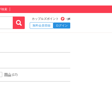
プ検索
カップルズポイント
- pt
無料会員登録
ログイン
岡山
(17)