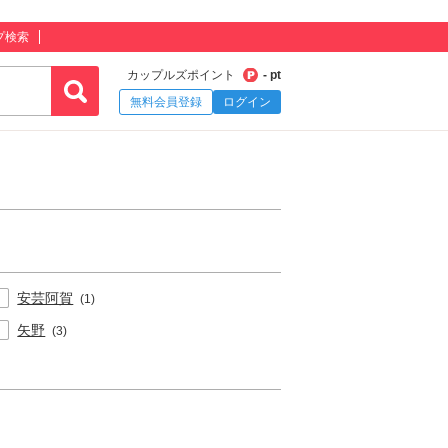
プ検索
カップルズポイント
- pt
無料会員登録
ログイン
安芸阿賀
(1)
矢野
(3)