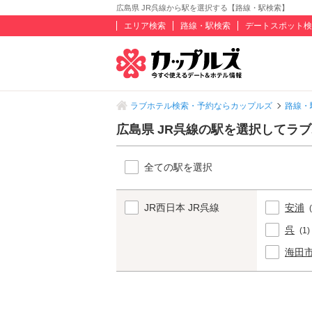
広島県 JR呉線から駅を選択する【路線・駅検索】
エリア検索
路線・駅検索
デートスポット検
ラブホテル検索・予約ならカップルズ
路線・
広島県 JR呉線の駅を選択してラ
全ての駅を選択
JR西日本 JR呉線
安浦
呉
(1)
海田