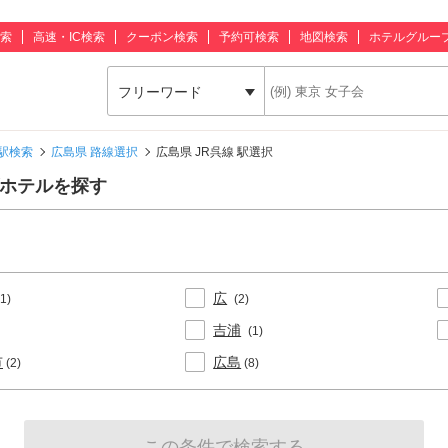
索
高速・IC検索
クーポン検索
予約可検索
地図検索
ホテルグルー
フリーワード
駅検索
広島県 路線選択
広島県 JR呉線 駅選択
ブホテルを探す
広
(1)
(2)
吉浦
(1)
市
広島
(2)
(8)