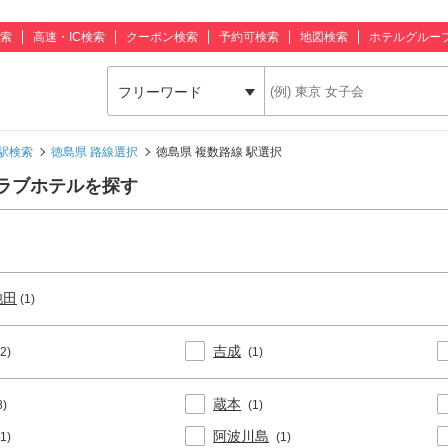
索
高速・IC検索
クーポン検索
予約可検索
地図検索
ホテルグルー
フリーワード
駅検索
徳島県 路線選択
徳島県 複数路線 駅選択
ラブホテルを探す
池田
(1)
吉成
(2)
(1)
蔵本
8)
(1)
阿波川島
(1)
(1)