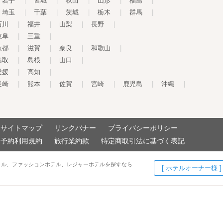
岩手
|
宮城
|
秋田
|
山形
|
福島
|
埼玉
|
千葉
|
茨城
|
栃木
|
群馬
|
石川
|
福井
|
山梨
|
長野
|
岐阜
|
三重
|
京都
|
滋賀
|
奈良
|
和歌山
|
鳥取
|
島根
|
山口
|
愛媛
|
高知
|
長崎
|
熊本
|
佐賀
|
宮崎
|
鹿児島
|
沖縄
|
サイトマップ
リンクバナー
プライバシーポリシー
予約利用規約
旅行業約款
特定商取引法に基づく表記
テル、ファッションホテル、レジャーホテルを探すなら
[ ホテルオーナー様