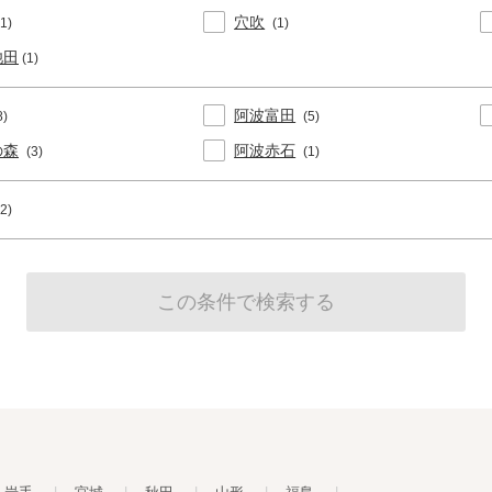
穴吹
(1)
(1)
池田
(1)
阿波富田
8)
(5)
の森
阿波赤石
(3)
(1)
(2)