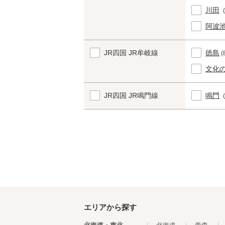
川田
阿波
JR四国 JR牟岐線
徳島
(
文化
JR四国 JR鳴門線
鳴門
エリアから探す