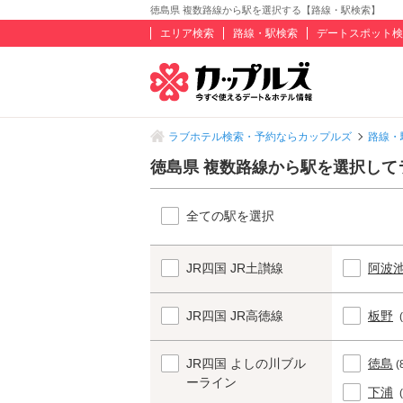
徳島県 複数路線から駅を選択する【路線・駅検索】
エリア検索
路線・駅検索
デートスポット検
ラブホテル検索・予約ならカップルズ
路線・
徳島県 複数路線から駅を選択して
全ての駅を選択
JR四国 JR土讃線
阿波
JR四国 JR高徳線
板野
JR四国 よしの川ブル
徳島
(
ーライン
下浦