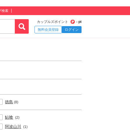
プ検索
カップルズポイント
- pt
無料会員登録
ログイン
徳島
(8)
鮎喰
(2)
阿波山川
(1)