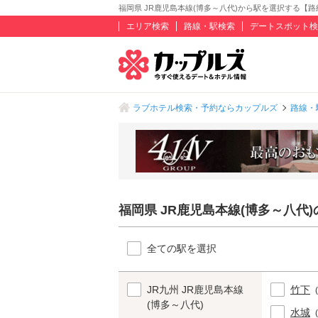
福岡県 JR鹿児島本線(博多～八代)から駅を選択する【
エリア検索
路線・駅検索
デートスポット検
ラブホテル検索・予約ならカップルズ
路線・
福岡県 JR鹿児島本線(博多～八代
全ての駅を選択
JR九州 JR鹿児島本線
竹下
(博多～八代)
水城