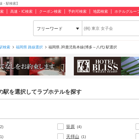
路線・駅検索】
索
高速・IC検索
クーポン検索
予約可検索
地図検索
ホテルグルー
フリーワード
駅検索
福岡県 路線選択
福岡県 JR鹿児島本線(博多～八代) 駅選択
)の駅を選択してラブホテルを探す
笹原
(2)
(4)
天拝山
(1)
(1)