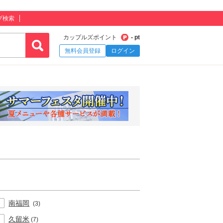
プ検索
カップルズポイント
- pt
無料会員登録
ログイン
南福岡
(3)
久留米
(7)