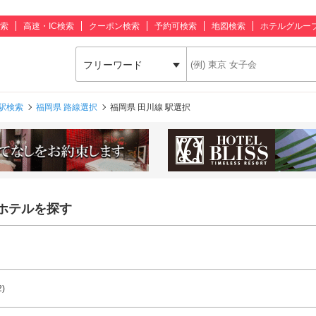
索
高速・IC検索
クーポン検索
予約可検索
地図検索
ホテルグルー
フリーワード
駅検索
福岡県 路線選択
福岡県 田川線 駅選択
ホテルを探す
2)