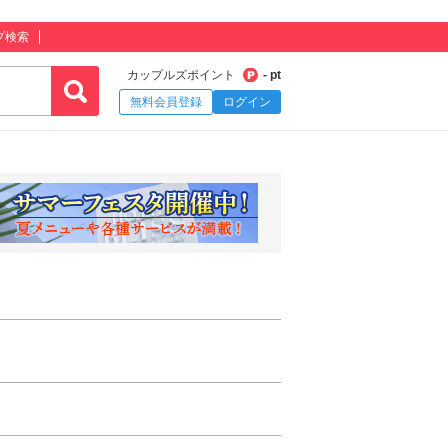
プ検索
カップルズポイント
- pt
無料会員登録
ログイン