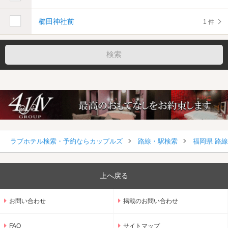
櫛田神社前
1 件
ラブホテル検索・予約ならカップルズ
路線・駅検索
福岡県 路
上へ戻る
お問い合わせ
掲載のお問い合わせ
FAQ
サイトマップ