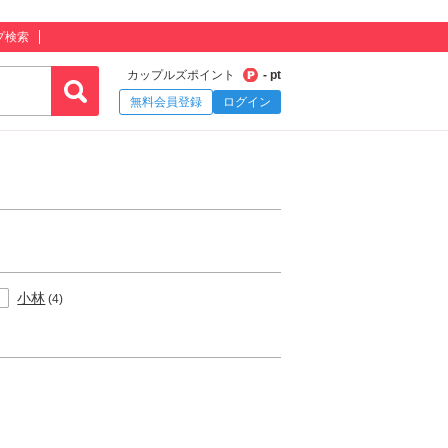
プ検索
カップルズポイント
- pt
無料会員登録
ログイン
小林
(4)