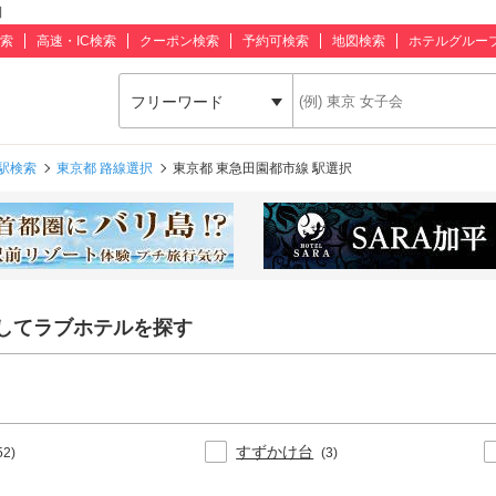
】
索
高速・IC検索
クーポン検索
予約可検索
地図検索
ホテルグルー
フリーワード
駅検索
東京都 路線選択
東京都 東急田園都市線 駅選択
してラブホテルを探す
すずかけ台
52)
(3)