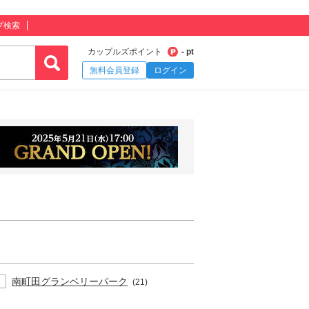
プ検索
カップルズポイント
- pt
無料会員登録
ログイン
南町田グランベリーパーク
(21)