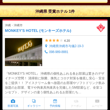
沖縄県 受賞ホテル 1件
沖縄・沖縄市
MONKEY'S HOTEL (モンキーズホテル)
5つ星のうち4
4.20
沖縄県沖縄市与儀2-19-3
098-989-8881
『MONKEY'S HOTEL』 沖縄県の個性あふれる各お部屋は驚きのデザ
イナーズ空間！ 清掃前に除菌、換気とコロナ対策を徹底し安心・安全
をご提供！！ アイスクリーム食べ放題のお部屋やソフトドリンク飲み
放題のお部屋、電マや拘束具拘束具を完備したSM部屋など、全室コ
ンセプト、デザインの違う個性あふれるお部屋たち...
部屋写真
ギャラリー
予約情報
クーポン
ムービー