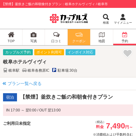
【禁煙】釜炊きご飯の和朝食付きプラン：岐阜ホテルヴィヴィ / 岐阜市
検索
マイメニュー
TOP
写真
口コミ
クーポン
地図
予約
カップルズ予約
ポイント利用可
インボイス対応
岐阜ホテルヴィヴィ
岐阜駅
岐阜各務原IC
駐車場:30台
プラン一覧へ戻る
【禁煙】釜炊きご飯の和朝食付きプラン
宿泊
IN 17:00 ～ 翌0:00 / OUT 翌13:00
（税込）
ご利用日未指定
7,490
料金
円～
※消費税および手数料含む