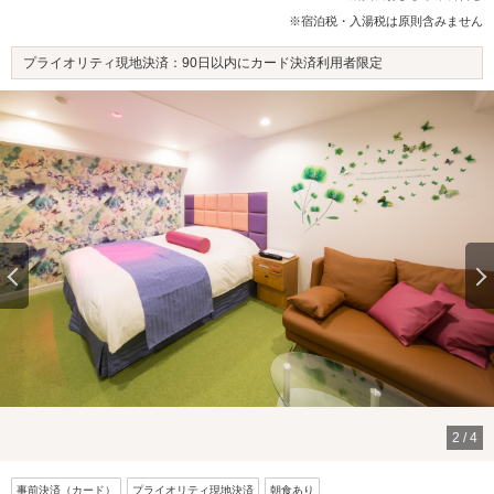
※宿泊税・入湯税は原則含みません
プライオリティ現地決済：90日以内にカード決済利用者限定
2
/
4
事前決済（カード）
プライオリティ現地決済
朝食あり