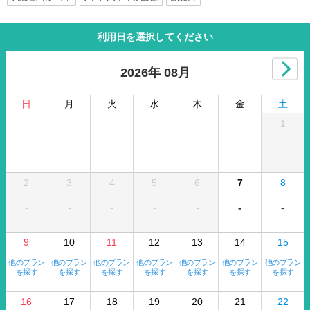
利用日を選択してください
2026年 08月
日
月
火
水
木
金
土
1
-
2
3
4
5
6
7
8
-
-
-
-
-
-
-
9
10
11
12
13
14
15
他のプラン
他のプラン
他のプラン
他のプラン
他のプラン
他のプラン
他のプラン
を探す
を探す
を探す
を探す
を探す
を探す
を探す
16
17
18
19
20
21
22