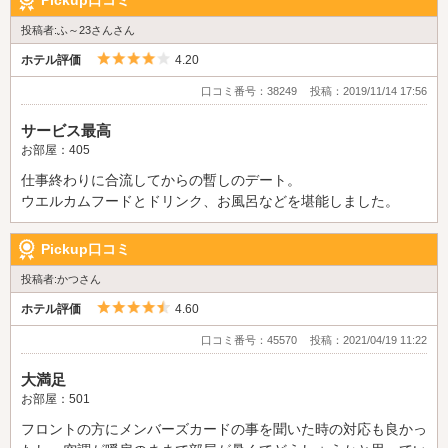
Pickup口コミ
投稿者:ふ～23さんさん
5つ星のうち4
ホテル評価
4.20
口コミ番号：38249
投稿：2019/11/14 17:56
サービス最高
お部屋：405
仕事終わりに合流してからの暫しのデート。
ウエルカムフードとドリンク、お風呂などを堪能しました。
Pickup口コミ
投稿者:かつさん
5つ星のうち4.5
ホテル評価
4.60
口コミ番号：45570
投稿：2021/04/19 11:22
大満足
お部屋：501
フロントの方にメンバーズカードの事を聞いた時の対応も良かっ