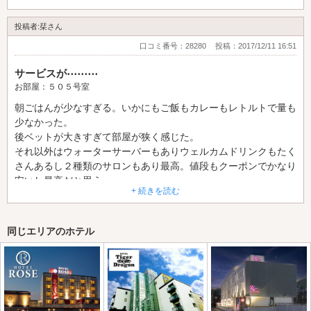
お気に入りのホテルなので改善されると嬉しいです。
投稿者:栞さん
口コミ番号：28280
投稿：2017/12/11 16:51
サービスが⋯⋯⋯
お部屋：５０５号室
朝ごはんが少なすぎる。いかにもご飯もカレーもレトルトで量も
少なかった。
後ベットが大きすぎて部屋が狭く感じた。
それ以外はウォーターサーバーもありウェルカムドリンクもたく
さんあるし２種類のサロンもあり最高。値段もクーポンでかなり
安いし最高だと思う。
+ 続きを読む
同じエリアのホテル