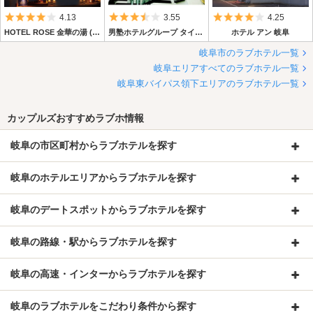
5つ星のうち4
5つ星のうち3.5
5つ星のうち4
4.13
3.55
4.25
HOTEL ROSE 金華の湯 (ホテル ローズ)
男塾ホテルグループ タイガー・アンド・ドラゴン
ホテル アン 岐阜
岐阜市のラブホテル一覧
岐阜エリアすべてのラブホテル一覧
岐阜東バイパス領下エリアのラブホテル一覧
カップルズおすすめラブホ情報
岐阜の市区町村からラブホテルを探す
岐阜のホテルエリアからラブホテルを探す
岐阜のデートスポットからラブホテルを探す
岐阜の路線・駅からラブホテルを探す
岐阜の高速・インターからラブホテルを探す
岐阜のラブホテルをこだわり条件から探す