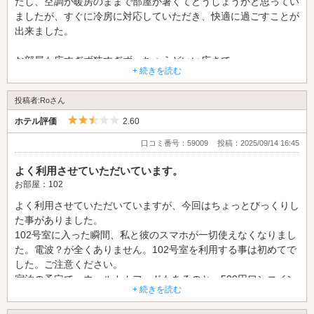
たし、空調が暖房のままで部屋が暑くてどうしょうかと思ってい
ましたが、すぐに冷房に対応していただき、快適に過ごすことが
出来ました。
お部屋も広すぎず狭すぎず、ちょうどいい広さで
+ 続きを読む
お掃除も綺麗にされていました。
また、利用させていただきます。
投稿者:Roさん
ありがとうございました
5つ星のうち2.5
ホテル評価
2.60
口コミ番号：59009
投稿：2025/09/14 16:45
よく利用させていただいています。
お部屋：102
よく利用させていただいていますが、今回はちょっとびっくりし
た事がありました。
102号室に入った瞬間、私と彼のスマホが一切使えなくなりまし
た。電波？が全くありません。102号室を利用する事は初めてで
した。ご注意ください。
宿泊の予定で、ウェルカムフードもあるのと、500円ワンコイン
+ 続きを読む
で（2人かららしいです）2人で1000円、10杯飲めるというやつ
が前から気になっていたので、飲み物とかは一切買わず、食べ物