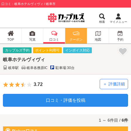
口コミ：岐阜ホテルヴィヴィ / 岐阜市
検索
マイメニュー
TOP
写真
口コミ
クーポン
地図
予約
カップルズ予約
ポイント利用可
インボイス対応
岐阜ホテルヴィヴィ
岐阜駅
岐阜各務原IC
駐車場:30台
5つ星のうち3.5
評価詳細
3.72
口コミ・評価を投稿
1 ～ 6件目 /
6件