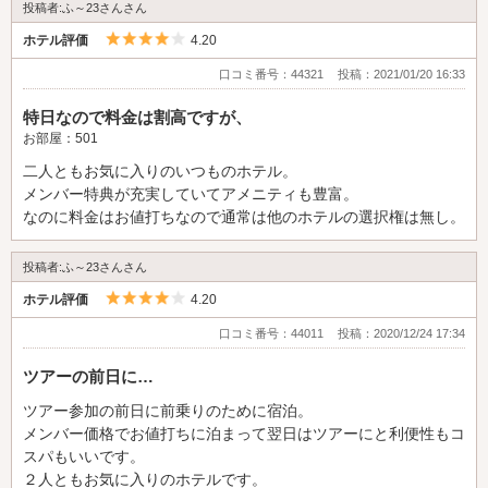
投稿者:ふ～23さんさん
もほとんど持たずに手ぶらに近い感じでホテルに行きました。
ウェルカムフードをテレビリモコンで21時過ぎに頼んで、届い
5つ星のうち4
ホテル評価
4.20
たのは優しく見積もって1時間30分後。
口コミ番号：44321
投稿：2021/01/20 16:33
2人で10杯まで飲み放題？はリモコンでは頼まないらしく、電話
のみ。初めの一杯ずつを頼み、それも電話で催促しないと来な
特日なので料金は割高ですが、
い。フードと一緒に持って行こうと思っていましたと言われる始
お部屋：501
末。飲み物は1時間で届いたものの、飲み放題は飲み切ったグラ
二人ともお気に入りのいつものホテル。
スを出入り口に置いてから電話で再注文してくださいと言われ、
メンバー特典が充実していてアメニティも豊富。
その通りにして電話をかけようとしても、繋がらず。何10回も
なのに料金はお値打ちなので通常は他のホテルの選択権は無し。
かけました。
「人がいなくて忙しいので」と言われてもですよ。
投稿者:ふ～23さんさん
飲み物はない、食べ物もない、スマホも使えない。
5つ星のうち4
ホテル評価
4.20
ちょっと恐怖を感じました。
水回り、トイレやお風呂は綺麗でした。
口コミ番号：44011
投稿：2020/12/24 17:34
今回の宿泊は平日でした。
ツアーの前日に…
人がいなくて回せないのならさばける部屋数にするとかして欲し
いです。
ツアー参加の前日に前乗りのために宿泊。
朝ご飯は美味しかったです。
メンバー価格でお値打ちに泊まって翌日はツアーにと利便性もコ
朝ご飯は昨日の夜はなんだったの？っていうぐらいちゃんと約束
スパもいいです。
の時間に届きました。
２人ともお気に入りのホテルです。