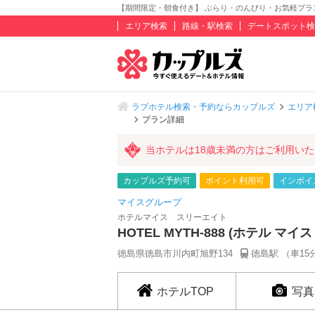
【期間限定・朝食付き】 ぶらり・のんびり・お気軽プラン ★全
エリア検索
路線・駅検索
デートスポット検
ラブホテル検索・予約ならカップルズ
エリア
プラン詳細
当ホテルは18歳未満の方はご利用い
カップルズ予約可
ポイント利用可
インボイ
マイスグループ
ホテルマイス スリーエイト
HOTEL MYTH-888 (ホテル マ
徳島県徳島市川内町旭野134
徳島駅 （車15
ホテルTOP
写真