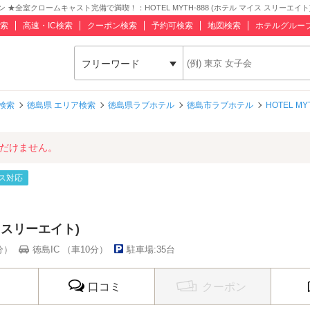
室クロームキャスト完備で満喫！：HOTEL MYTH-888 (ホテル マイス スリーエイト) 
索
高速・IC検索
クーポン検索
予約可検索
地図検索
ホテルグルー
フリーワード
検索
徳島県 エリア検索
徳島県ラブホテル
徳島市ラブホテル
HOTEL M
ただけません。
ス対応
イス スリーエイト)
分）
徳島IC （車10分）
駐車場:35台
口コミ
クーポン