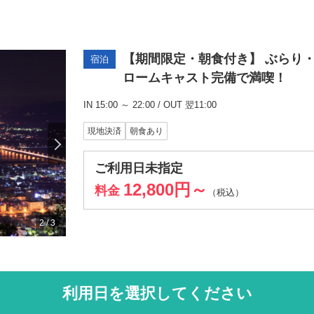
【期間限定・朝食付き】 ぶらり
宿泊
ロームキャスト完備で満喫！
IN 15:00 ～ 22:00 / OUT 翌11:00
現地決済
朝食あり
ご利用日未指定
12,800円～
料金
（税込）
2
/
3
利用日を選択してください