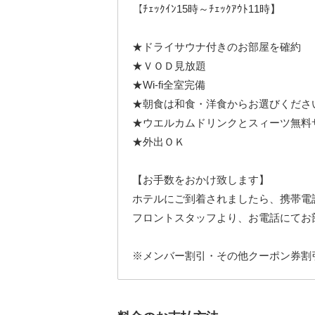
【ﾁｪｯｸｲﾝ15時～ﾁｪｯｸｱｳﾄ11時】
★ドライサウナ付きのお部屋を確約
★ＶＯＤ見放題
★Wi-fi全室完備
★朝食は和食・洋食からお選びくださ
★ウエルカムドリンクとスィーツ無料
★外出ＯＫ
【お手数をおかけ致します】
ホテルにご到着されましたら、携帯電
フロントスタッフより、お電話にてお
※メンバー割引・その他クーポン券割