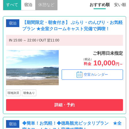
すべて
宿泊
休憩など
おすすめ順
安い順
【期間限定・朝食付き】 ぶらり・のんびり・お気軽
宿泊
プラン ★全室クロームキャスト完備で満喫！
IN 15:00 ～ 22:00 / OUT 翌11:00
ご利用日未指定
（税込）
10,000
料金
円～
空室カレンダー
現地決済
朝食あり
詳細・予約
◆簡単！お気軽！◆徳島観光ピッタリプラン ★全
宿泊