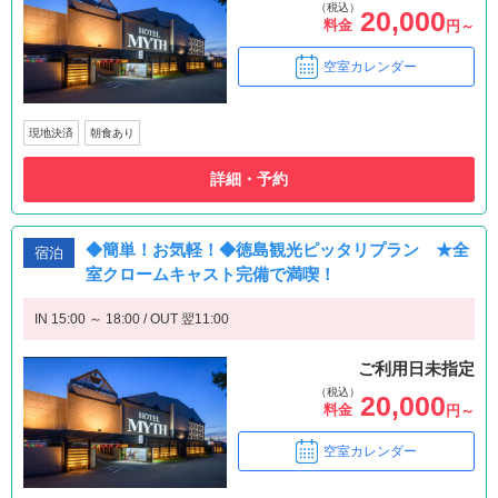
（税込）
20,000
料金
円～
空室カレンダー
現地決済
朝食あり
詳細・予約
◆簡単！お気軽！◆徳島観光ピッタリプラン ★全
宿泊
室クロームキャスト完備で満喫！
IN 15:00 ～ 18:00 / OUT 翌11:00
ご利用日未指定
（税込）
20,000
料金
円～
空室カレンダー