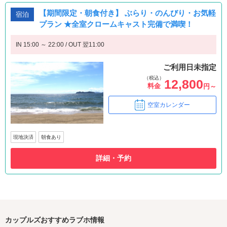
【期間限定・朝食付き】 ぶらり・のんびり・お気軽
宿泊
プラン ★全室クロームキャスト完備で満喫！
IN 15:00 ～ 22:00 / OUT 翌11:00
ご利用日未指定
（税込）
12,800
料金
円～
空室カレンダー
現地決済
朝食あり
詳細・予約
カップルズおすすめラブホ情報