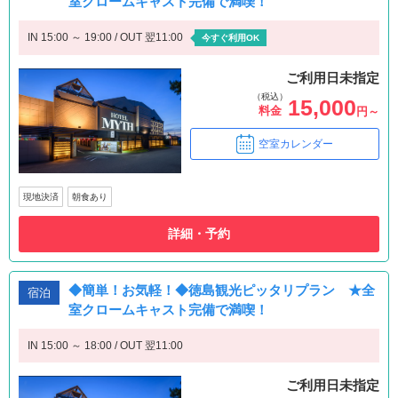
室クロームキャスト完備で満喫！
IN 15:00 ～ 19:00 / OUT 翌11:00
今すぐ利用OK
ご利用日未指定
（税込）
15,000
料金
円～
空室カレンダー
現地決済
朝食あり
詳細・予約
◆簡単！お気軽！◆徳島観光ピッタリプラン ★全
宿泊
室クロームキャスト完備で満喫！
IN 15:00 ～ 18:00 / OUT 翌11:00
ご利用日未指定