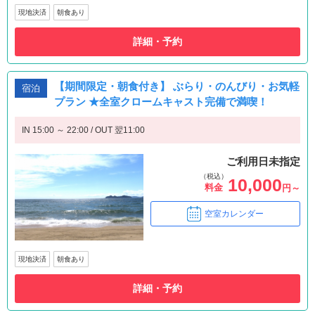
現地決済
朝食あり
詳細・予約
【期間限定・朝食付き】 ぶらり・のんびり・お気軽
宿泊
プラン ★全室クロームキャスト完備で満喫！
IN 15:00 ～ 22:00 / OUT 翌11:00
ご利用日未指定
（税込）
10,000
料金
円～
空室カレンダー
現地決済
朝食あり
詳細・予約