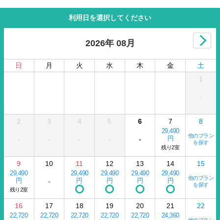
利用日を選択してください
2026年 08月
日
月
火
水
木
金
土
1
-
2
3
4
5
6
7
8
29,490
他のプラン
円
-
-
-
-
-
を探す
残り2室
9
10
11
12
13
14
15
29,490
29,490
29,490
29,490
29,490
他のプラン
円
円
円
円
円
-
を探す
残り2室
16
17
18
19
20
21
22
22,720
22,720
22,720
22,720
22,720
24,360