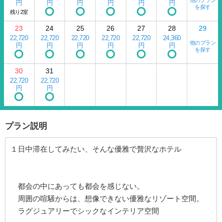
他のプラン
円
円
円
円
円
円
を探す
残り2室
23
24
25
26
27
28
29
22,720
22,720
22,720
22,720
22,720
24,360
他のプラン
円
円
円
円
円
円
を探す
30
31
22,720
22,720
円
円
プラン説明
１日中滞在してみたい、そんな優雅で贅沢なホテル
都会の中にあっても都会を感じない。
周囲の喧騒からは、想像できない優雅なリゾート空間。
ラグジュアリーでシックなインテリア空間