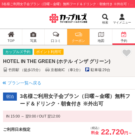
3名様ご利用女子会プラン（日曜～金曜）無料フード＆ドリンク・朝食付き ※外出可：HOTEL IN THE GREEN (ホテル インザ グリーン) / 京都市伏見区
検索
マイメニュー
TOP
写真
口コミ
クーポン
地図
予約
カップルズ予約
ポイント利用可
HOTEL IN THE GREEN (ホテル インザ グリーン)
竹田駅 （徒歩15分）
京都南IC （車1分）
駐車場:29台
プラン一覧へ戻る
3名様ご利用女子会プラン（日曜～金曜）無料フ
宿泊
ード＆ドリンク・朝食付き ※外出可
IN 15:00 ～ 翌0:00 / OUT 翌12:00
（税込）
ご利用日未指定
22,720
料金
円～