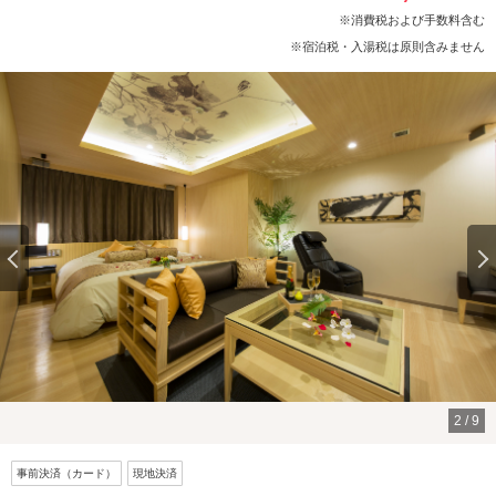
※消費税および手数料含む
※宿泊税・入湯税は原則含みません
2
/
9
事前決済（カード）
現地決済