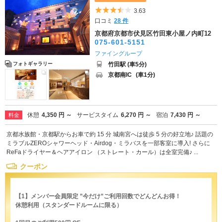
5つ星のうち3.5
3.63
口コミ
28 件
京都府京都市伏見区竹田東小屋ノ内町12
075-601-5151
ファイングループ
竹田駅 (車5分)
フォトギャラリー
京都南IC
(車1分)
休憩
4,350 円 ～
サービスタイム
6,270 円 ～
宿泊
7,430 円 ～
料金
京都水族館・京都駅からお車で約 15 分 城南宮へは徒歩 5 分の好立地♪ 話題の
ミラブルZEROシャワーヘッド・Airdog・ミラバスを一部客室に導入! さらに
ReFaドライヤー＆ヘアアイロン （ストレート・カール）は全室完備♪ ...
クーポン
【1】メンバー会員限定 ”今だけ”ご利用回数でどんどんお得！
休憩利用（スタンダードルームに限る）