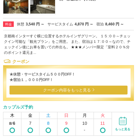
休憩
3,540 円 ～
サービスタイム
4,870 円 ～
宿泊
8,460 円 ～
料金
京都南インターすぐ横に位置するホテルインザグリーン。 １５:００～チェッ
クイン可能な「観光プラン」をご用意。 また、宿泊は１７:００～なので、チ
ェックイン後にお車を置いての外出も。 ★★★メンバー限定「室料２０％分
のポイント還元ま...
クーポン
★休憩・サービスタイム５００円OFF！
★宿泊１，０００円OFF！
クーポン内容をもっと見る
カップルズ予約
木
金
土
日
月
火
6
7
8
9
10
11
8/
-
もっと見る