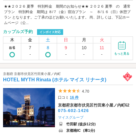
★★２０２６ 夏季 特別料金 期間のお知らせ★★ ２０２６ 夏季 の 通常
プラン 特別料金 期間は ８/７（金）宿泊プラン ～ ８/１６（日）休憩プ
ラン となります。ご了承のほどお願いいたします。 尚、詳しくは、下記ホー
ムページ（公...
カップルズ予約
インボイス対応
木
金
土
日
月
火
6
7
8
9
10
11
8/
-
-
-
-
もっと見る
京都府 京都市伏見区竹田東小屋ノ内町
HOTEL MYTH Rinata (ホテル マイス リナータ)
5つ星のうち4.5
4.70
口コミ
16 件
京都府京都市伏見区竹田東小屋ノ内町62
075-602-1426
マイスグループ
竹田駅 (徒歩12分)
京都南IC
(車1分)