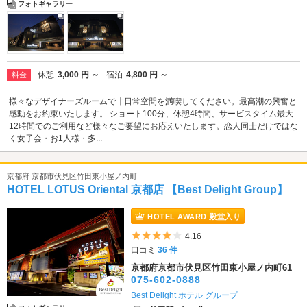
フォトギャラリー
休憩
3,000 円 ～
宿泊
4,800 円 ～
料金
様々なデザイナーズルームで非日常空間を満喫してください。最高潮の興奮と
感動をお約束いたします。 ショート100分、休憩4時間、サービスタイム最大
12時間でのご利用など様々なご要望にお応えいたします。恋人同士だけではな
く女子会・お1人様・多...
京都府 京都市伏見区竹田東小屋ノ内町
HOTEL LOTUS Oriental 京都店 【Best Delight Group】
HOTEL AWARD 殿堂入り
5つ星のうち4
4.16
口コミ
36 件
京都府京都市伏見区竹田東小屋ノ内町61
075-602-0888
Best Delight ホテル グループ