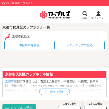
京都市伏見区のラブホテル
検索
マイメニュー
京都市伏見区のラブホテル一覧
京都市伏見区
市区町村を変更
ホテルエリアで見る
京都市伏見区のラブホテル情報
京都府
京都市伏見区には、石清水八幡宮駅、中書島駅、竹田駅、長岡京
駅、淀駅の周辺に、合わせて約25軒のラブホテルがあり、特に竹田駅や京
都南インターの近くに多くのホテルが立地しています。伏見区は京都市の
南部に位置する人口約27万人の区。古くから良質な地下水を活かした酒造
業が盛んで、全国有数の酒どころとして知られています。伏見区の観光名
所といえば、なんと言っても「
伏見稲荷大社
」が有名です。こちらは1300
こだわり条件
並び替え
カップルズ予約
年以上の長きにわたり信仰を集める“お稲荷さん”の総本山。なかでも、鮮や