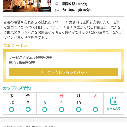
長岡京駅 (車5分)
大山崎IC
(車10分)
都会の喧騒を忘れさせる隠れたリゾート！ 癒される空間と充実したサービス
が魅力☆ 7と8がつく日はカラハナデー！全１６室からなるお部屋は、大人な
雰囲気のクラシックなお部屋から明るく爽やかなポップなお部屋まで、全てデ
ザインが異なり何度来ても...
クーポン
サービスタイム：500円OFF
宿泊：500円OFF
クーポン内容をもっと見る
カップルズ予約
木
金
土
日
月
火
6
7
8
9
10
11
8/
もっと見る