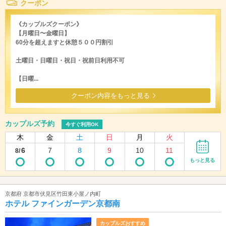
クーポン
《カップルズクーポン》
【月曜日〜金曜日】
60分を超えますと休憩５００円割引
土曜日・日曜日・祝日・祝前日利用不可
【日曜...
クーポン内容をもっと見る
カップルズ予約
今すぐ利用OK
木
金
土
日
月
火
6
7
8
9
10
11
8/
もっと見る
京都府 京都市伏見区竹田東小屋ノ内町
ホテル ファインガーデン京都南
カップルズおすすめ