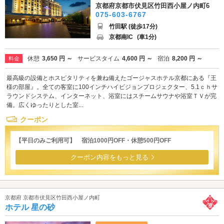
京都府京都市伏見区竹田西小屋ノ内町6
075-603-6767
竹田駅 (徒歩17分)
京都南IC
(車1分)
休憩
3,650 円 ～
サービスタイム
4,600 円 ～
宿泊
8,200 円 ～
料金
最高級の設備とホスピタリティを兼ね備えたゴージャスホテル京都にある『王
様の部屋』。全ての客室に100インチハイビジョンプロジェクター、5.1ｃｈサ
ラウンドシステム、インターネット、浴室にはスチームサウナや浴室ＴＶが完
備。広くゆったりとした室...
クーポン
【平日のみご利用可】 宿泊1000円OFF・休憩500円OFF
クーポン内容をもっと見る
京都府 京都市伏見区竹田西小屋ノ内町
ホテル 星の砂