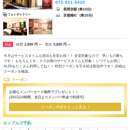
075-931-5420
長岡京駅 (車10分)
フォトギャラリー
京都南IC
(車15分)
休憩
2,680 円 ～
宿泊
5,880 円 ～
料金
今月はサービスタイムも宿泊も全室お得！！ 全室対象なので、早いもの勝ち
です！ もちろん１８：００以降のサービスタイムも対象！ いつでもお得に
ALFAをたくさん利用してね！！ 特別クーポンを引き続き配信中です！ 詳細は
クーポンを確認...
クーポン
お得なメンバーカード無料でプレゼント！！
(365日24時間、当日よりメンバー料金で利用可)
クーポン内容をもっと見る
カップルズ予約