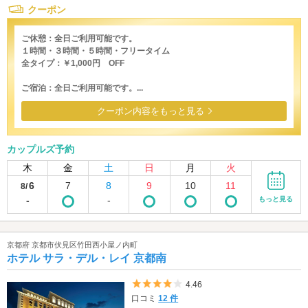
クーポン
ご休憩：全日ご利用可能です。
１時間・３時間・５時間・フリータイム
全タイプ：￥1,000円 OFF
ご宿泊：全日ご利用可能です。...
クーポン内容をもっと見る
カップルズ予約
木
金
土
日
月
火
6
7
8
9
10
11
8/
-
-
もっと見る
京都府 京都市伏見区竹田西小屋ノ内町
ホテル サラ・デル・レイ 京都南
5つ星のうち4
4.46
口コミ
12 件