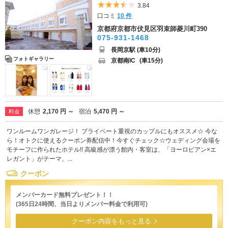
5つ星のうち3.5
3.84
口コミ
10 件
京都府京都市伏見区羽束師菱川町390
075-931-1468
長岡京駅 (車10分)
フォトギャラリー
京都南IC
(車15分)
休憩
2,170 円 ～
宿泊
5,470 円 ～
料金
ワンルームワンガレージ！ プライベート重視のカップルにもオススメ☆ 今な
ら！オトクに使えるクーポン券配信中！今すぐチェック☆ウェディング会場を
モチーフに作られたホテル!! 高級感が漂う館内・客室は、「ヨーロピアン×エ
レガント」がテーマ、...
クーポン
メンバーカード無料プレゼント！！
(365日24時間、当日よりメンバー料金で利用可)
クーポン内容をもっと見る