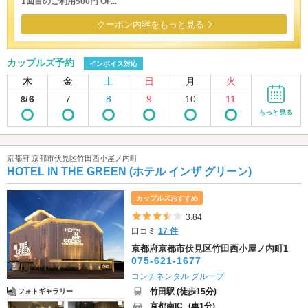
1回目のご利用500円 OF...
クーポン内容をもっと見る
カップルズ予約
インボイス対応
木
金
土
日
月
火
6
7
8
9
10
11
8/
もっと見る
京都府 京都市伏見区竹田西小屋ノ内町
HOTEL IN THE GREEN (ホテル インザ グリーン)
カップルズおすすめ
5つ星のうち3.5
3.84
口コミ
17 件
京都府京都市伏見区竹田西小屋ノ内町1
075-621-1677
コンチネンタル グループ
竹田駅 (徒歩15分)
フォトギャラリー
京都南IC
(車1分)