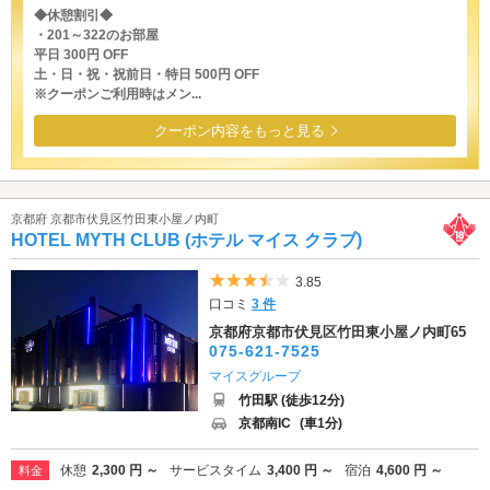
◆休憩割引◆
・201～322のお部屋
平日 300円 OFF
土・日・祝・祝前日・特日 500円 OFF
※クーポンご利用時はメン...
クーポン内容をもっと見る
京都府 京都市伏見区竹田東小屋ノ内町
HOTEL MYTH CLUB (ホテル マイス クラブ)
5つ星のうち3.5
3.85
口コミ
3 件
京都府京都市伏見区竹田東小屋ノ内町65
075-621-7525
マイスグループ
竹田駅 (徒歩12分)
京都南IC
(車1分)
休憩
2,300 円 ～
サービスタイム
3,400 円 ～
宿泊
4,600 円 ～
料金