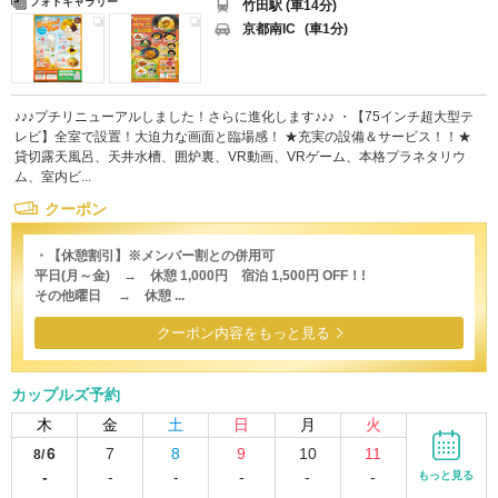
フォトギャラリー
竹田駅 (車14分)
京都南IC
(車1分)
♪♪♪プチリニューアルしました！さらに進化します♪♪♪ ・【75インチ超大型テ
レビ】全室で設置！大迫力な画面と臨場感！ ★充実の設備＆サービス！！★
貸切露天風呂、天井水槽、囲炉裏、VR動画、VRゲーム、本格プラネタリウ
ム、室内ビ...
クーポン
・【休憩割引】※メンバー割との併用可
平日(月～金) → 休憩 1,000円 宿泊 1,500円 OFF！!
その他曜日 → 休憩 ...
クーポン内容をもっと見る
カップルズ予約
木
金
土
日
月
火
6
7
8
9
10
11
8/
-
-
-
-
-
-
もっと見る