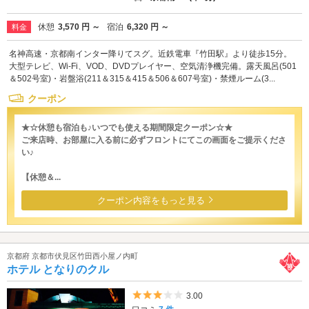
休憩
3,570 円 ～
宿泊
6,320 円 ～
料金
名神高速・京都南インター降りてスグ。近鉄電車『竹田駅』より徒歩15分。
大型テレビ、Wi-Fi、VOD、DVDプレイヤー、空気清浄機完備。露天風呂(501
＆502号室)・岩盤浴(211＆315＆415＆506＆607号室)・禁煙ルーム(3...
クーポン
★☆休憩も宿泊も♪いつでも使える期間限定クーポン☆★
ご来店時、お部屋に入る前に必ずフロントにてこの画面をご提示くださ
い♪
【休憩＆...
クーポン内容をもっと見る
京都府 京都市伏見区竹田西小屋ノ内町
ホテル となりのクル
5つ星のうち3
3.00