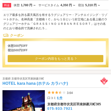
休憩
1,780 円 ～
サービスタイム
4,350 円 ～
宿泊
5,310 円 ～
料金
エリア最多を誇る露天風呂を有するラグジュアリー・アンチエイジング・リゾ
ートホテル。名神高速「京都南ＩＣ」から１分という好立地にある最上級のラ
グジュアリーホテル「ＧＲＡＳＳＩＮＯ ＵＲＢＡＮ ＲＥＳＯＲＴ」はその名
のとおり都会的で洗練された５...
クーポン
休憩300円OFF
宿泊500円OFF
クーポン内容をもっと見る
京都府 京都市伏見区羽束師菱川町
HOTEL kara hana (ホテル カラハナ)
5つ星のうち3.5
3.64
口コミ
6 件
京都府京都市伏見区羽束師菱川町385
075-933-7921