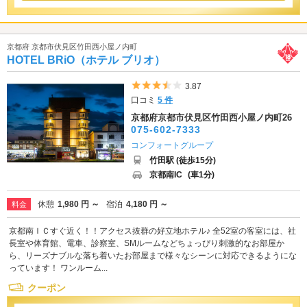
京都府 京都市伏見区竹田西小屋ノ内町
HOTEL BRiO（ホテル ブリオ）
5つ星のうち3.5
3.87
口コミ
5 件
京都府京都市伏見区竹田西小屋ノ内町26
075-602-7333
コンフォートグループ
竹田駅 (徒歩15分)
京都南IC
(車1分)
休憩
1,980 円 ～
宿泊
4,180 円 ～
料金
京都南ＩＣすぐ近く！！アクセス抜群の好立地ホテル♪ 全52室の客室には、社
長室や体育館、電車、診察室、SMルームなどちょっぴり刺激的なお部屋か
ら、リーズナブルな落ち着いたお部屋まで様々なシーンに対応できるようにな
っています！ ワンルーム...
クーポン