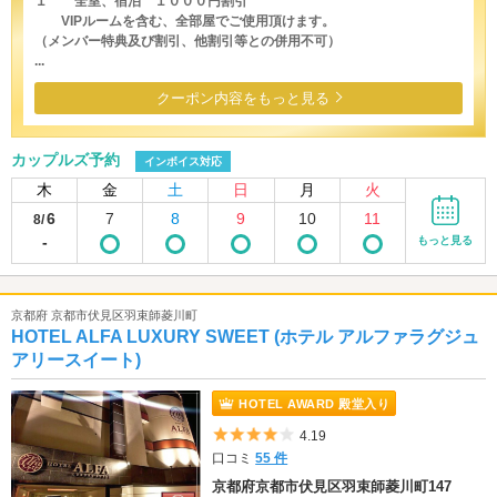
１ 全室、宿泊 １０００円割引
VIPルームを含む、全部屋でご使用頂けます。
（メンバー特典及び割引、他割引等との併用不可）
...
クーポン内容をもっと見る
カップルズ予約
インボイス対応
木
金
土
日
月
火
6
7
8
9
10
11
8/
-
もっと見る
京都府 京都市伏見区羽束師菱川町
HOTEL ALFA LUXURY SWEET (ホテル アルファラグジュ
アリースイート)
HOTEL AWARD 殿堂入り
5つ星のうち4
4.19
口コミ
55 件
京都府京都市伏見区羽束師菱川町147