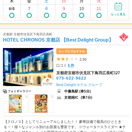
木
金
土
日
月
火
6
7
8
9
10
11
8/
もっと見る
京都府 京都市伏見区下鳥羽広長町
HOTEL CHRONOS 京都店 【Best Delight Group】
カップルズおすすめ
5つ星のうち2.5
2.50
口コミ
6 件
京都府京都市伏見区下鳥羽広長町127
075-622-9622
Best Delight ホテル グループ
中書島駅 (車5分)
フォトギャラリー
京都南IC
(車7分)
【クロノス】としてリニューアルしました！！ 豪華設備で最高のひととき
を！！様々なジャンル別のお部屋も豊富です。 ☆ウォータースライダー ★テ