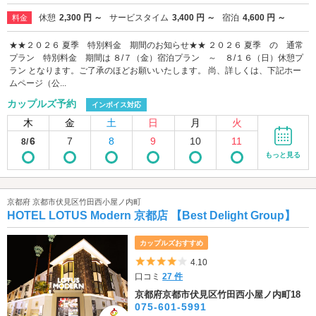
休憩
2,300 円 ～
サービスタイム
3,400 円 ～
宿泊
4,600 円 ～
料金
★★２０２６ 夏季 特別料金 期間のお知らせ★★ ２０２６ 夏季 の 通常
プラン 特別料金 期間は ８/７（金）宿泊プラン ～ ８/１６（日）休憩プ
ラン となります。ご了承のほどお願いいたします。 尚、詳しくは、下記ホー
ムページ（公...
カップルズ予約
インボイス対応
木
金
土
日
月
火
6
7
8
9
10
11
8/
もっと見る
京都府 京都市伏見区竹田西小屋ノ内町
HOTEL LOTUS Modern 京都店 【Best Delight Group】
カップルズおすすめ
5つ星のうち4
4.10
口コミ
27 件
京都府京都市伏見区竹田西小屋ノ内町18
075-601-5991