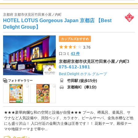
京都府 京都市伏見区竹田東小屋ノ内町
HOTEL LOTUS Gorgeous Japan 京都店 【Best
Delight Group】
カップルズおすすめ
5つ星のうち3.5
3.76
口コミ
43 件
京都府京都市伏見区竹田東小屋ノ内町3
075-612-1981
Best Delight ホテル グループ
竹田駅 (徒歩15分)
フォトギャラリー
京都南IC
(車1分)
★★★豪華絢爛な和の空間と設備が自慢★★★ プール、樽風呂、釜風呂、サ
ウナなど人気設備や、貝殻ベッド、カラオケ、ビールサーバ、金魚水槽など他
にも盛り沢山！ 入口付近の金剛力士像は圧巻です！！ 花魁テーマ、殿様テー
マや地獄テーマまで華や...
クーポン