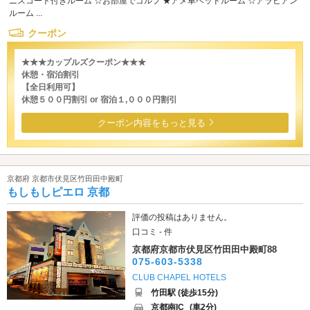
ニスコート付きルーム ☆お部屋でゴルフ ★アメ車ベッドルーム ☆アラビアン
ルーム ...
クーポン
★★★カップルズクーポン★★★
休憩・宿泊割引
【全日利用可】
休憩５００円割引 or 宿泊１,０００円割引
クーポン内容をもっと見る
京都府 京都市伏見区竹田田中殿町
もしもしピエロ 京都
評価の投稿はありません。
口コミ - 件
京都府京都市伏見区竹田田中殿町88
075-603-5338
CLUB CHAPEL HOTELS
竹田駅 (徒歩15分)
京都南IC
(車2分)