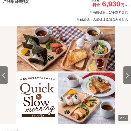
（税込）
ご利用日未指定
6,930
料金
円～
※消費税および手数料含む
※宿泊税・入湯税は原則含みません
2
/
2