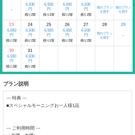
6,930
6,930
6,930
6,930
他のプラン
他のプラン
円
円
円
円
-
を探す
を探す
残り2室
残り2室
残り2室
残り2室
23
24
25
26
27
28
29
6,930
6,930
6,930
6,930
6,930
他のプラン
円
円
円
円
円
-
を探す
残り2室
残り2室
残り2室
残り2室
残り2室
30
31
6,930
6,930
円
円
残り2室
残り2室
プラン説明
--- 特典 ---
■スペシャルモーニングお一人様1品
--- ご利用時間 ---