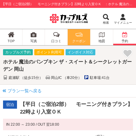
【平日（ご宿泊2部） モーニング付きプラン】22時より入室ＯＫ ：ホテル 魔法のパンプキン ザ・スイート＆シークレットガーデン 岡山 / 岡山市北区
検索
マイメニュー
TOP
写真
口コミ
クーポン
地図
予約
カップルズ予約
ポイント利用可
インボイス対応
ホテル 魔法のパンプキン ザ・スイート＆シークレットガー
デン 岡山
庭瀬駅 （徒歩15分）
岡山IC （車20分）
駐車場:41台
プラン一覧へ戻る
【平日（ご宿泊2部） モーニング付きプラン】
宿泊
22時より入室ＯＫ
IN 22:00 ～ 23:00 / OUT 翌18:00