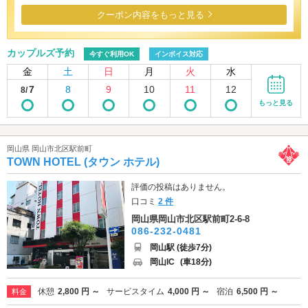
クーポン内容をもっと見る
カップルズ予約
今すぐ利用OK
インボイス対応
金
土
日
月
火
水
7
8
9
10
11
12
8/
もっと見る
岡山県 岡山市北区駅前町
TOWN HOTEL (タウン ホテル)
評価の投稿はありません。
口コミ
2 件
岡山県岡山市北区駅前町2-6-8
086-232-0481
岡山駅 (徒歩7分)
岡山IC
(車18分)
休憩
2,800 円 ～
サービスタイム
4,000 円 ～
宿泊
6,500 円 ～
料金