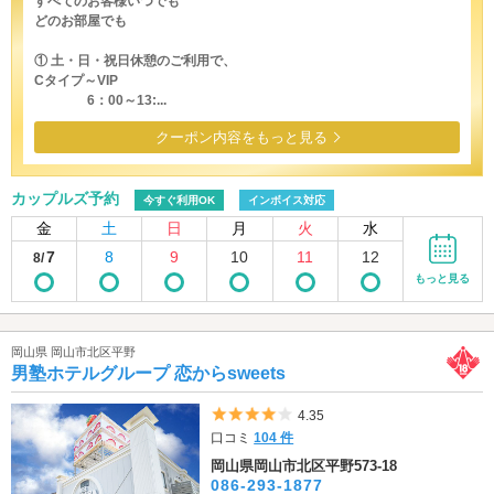
すべてのお客様いつでも
どのお部屋でも
① 土・日・祝日休憩のご利用で、
Cタイプ～VIP
6：00～13:...
クーポン内容をもっと見る
カップルズ予約
今すぐ利用OK
インボイス対応
金
土
日
月
火
水
7
8
9
10
11
12
8/
もっと見る
岡山県 岡山市北区平野
男塾ホテルグループ 恋からsweets
5つ星のうち4
4.35
口コミ
104 件
岡山県岡山市北区平野573-18
086-293-1877