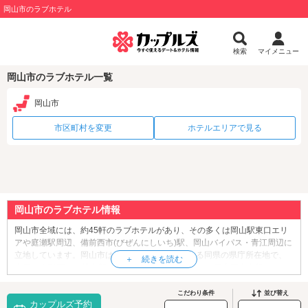
岡山市のラブホテル
検索
マイメニュー
岡山市のラブホテル一覧
岡山市
市区町村を変更
ホテルエリアで見る
岡山市のラブホテル情報
岡山市全域には、約45軒のラブホテルがあり、その多くは岡山駅東口エリ
アや庭瀬駅周辺、備前西市(びぜんにしいち)駅、岡山バイパス・青江周辺に
立地しています。岡山市は
岡山県
南東部に位置する同県の県庁所在地で、
人口は約71万人。桃太郎伝説や、銘菓「吉備団子」、日本三大奇祭のひと
つ「西大寺会陽(裸まつり)」で知られる瀬戸内海気候の温暖な地域で、「
吉
備津神社
」「
最上稲荷山妙教寺
」「
岡山後楽園
」等、観光名所も豊富で
こだわり条件
並び替え
カップルズ予約
す。市内には、約100種450個体の動物を飼育している「
池田動物園
」や、