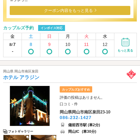
クーポン内容をもっと見る
カップルズ予約
インボイス対応
金
土
日
月
火
水
7
8
9
10
11
12
8/
-
もっと見る
岡山県 岡山市南区泉田
ホテル アラジン
カップルズおすすめ
評価の投稿はありません。
口コミ - 件
岡山県岡山市南区泉田23-10
086-232-1427
備前西市駅 (車2分)
岡山IC
(車30分)
フォトギャラリー