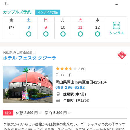
す。 ...
カップルズ予約
インボイス対応
金
土
日
月
火
水
7
8
9
10
11
12
8/
-
もっと見る
岡山県 岡山市南区藤田
ホテル フェスタ クジーラ
5つ星のうち3.5
3.60
口コミ - 件
岡山県岡山市南区藤田425-134
086-296-6262
妹尾駅 (車7分)
早島IC
(車17分)
休憩
2,800 円 ～
宿泊
5,300 円 ～
料金
外観のかわいらしい建物からは想像の出来ない、ゴージャスかつ女の子ウケす
るお部屋が全30室｡+｡ﾟ☆ お食事、スイーツ、お飲物メニューからお1組様に4