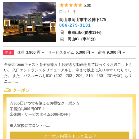
5つ星のうち5
5.00
口コミ - 件
岡山県岡山市中区神下175
086-279-3131
東岡山駅 (徒歩13分)
岡山IC
(車20分)
休憩
3,900 円 ～
サービスタイム
5,300 円 ～
宿泊
9,300 円 ～
料金
全室chromeキャストを全室導入！お好きな動画を見てゆっくりお過ごし下さ
い。 入口エントランスをリニューアルし、今まで以上に入りやすくなりまし
た。 また、バスルームも6室（202、203、206、215、230、231号室）もリ
ニュー...
クーポン
☆365日いつでも使えるお得なクーポン☆
①宿泊1,000円OFF！
②休憩・サービスタイム500円OFF！
※入室後にフロントへ...
クーポン内容をもっと見る