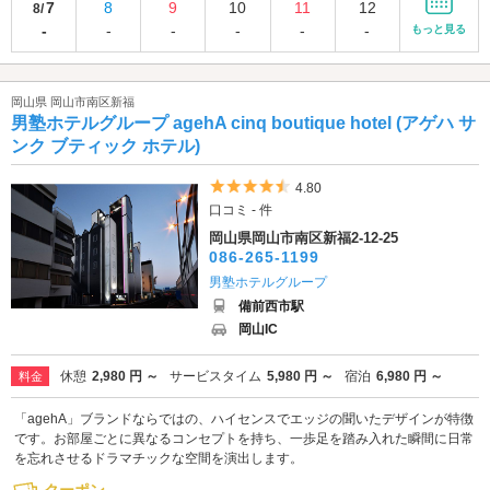
7
8
9
10
11
12
8/
-
-
-
-
-
-
もっと見る
岡山県 岡山市南区新福
男塾ホテルグループ agehA cinq boutique hotel (アゲハ サ
ンク ブティック ホテル)
5つ星のうち4.5
4.80
口コミ - 件
岡山県岡山市南区新福2-12-25
086-265-1199
男塾ホテルグループ
備前西市駅
岡山IC
休憩
2,980 円 ～
サービスタイム
5,980 円 ～
宿泊
6,980 円 ～
料金
「agehA」ブランドならではの、ハイセンスでエッジの聞いたデザインが特徴
です。お部屋ごとに異なるコンセプトを持ち、一歩足を踏み入れた瞬間に日常
を忘れさせるドラマチックな空間を演出します。
クーポン