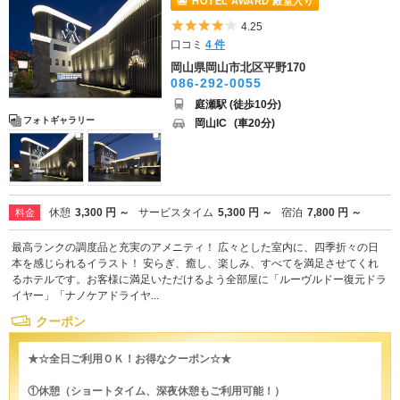
HOTEL AWARD 殿堂入り
5つ星のうち4
4.25
口コミ
4 件
岡山県岡山市北区平野170
086-292-0055
庭瀬駅 (徒歩10分)
フォトギャラリー
岡山IC
(車20分)
休憩
3,300 円 ～
サービスタイム
5,300 円 ～
宿泊
7,800 円 ～
料金
最高ランクの調度品と充実のアメニティ！ 広々とした室内に、四季折々の日
本を感じられるイラスト！ 安らぎ、癒し、楽しみ、すべてを満足させてくれ
るホテルです。お客様に満足いただけるよう全部屋に「ルーヴルドー復元ドラ
イヤー」「ナノケアドライヤ...
クーポン
★☆全日ご利用ＯＫ！お得なクーポン☆★
①休憩（ショートタイム、深夜休憩もご利用可能！）