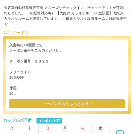
※客室自動精算機設置※ スムーズなチェックイン、チェックアウトが可能に
なりました。 （新紙幣対応可） 【大好評 カラオケルーム8室設置】 地域NO.1
カラオケルームを設置しています。 ※最新カラオケ設置ルーム大好評稼働中
で...
クーポン
入室時にTV画面にて
クーポン番号をご入力ください。
クーポン番号 ２３２２
フリータイム
10％OFF
休憩
10...
クーポン内容をもっと見る
カップルズ予約
インボイス対応
金
土
日
月
火
水