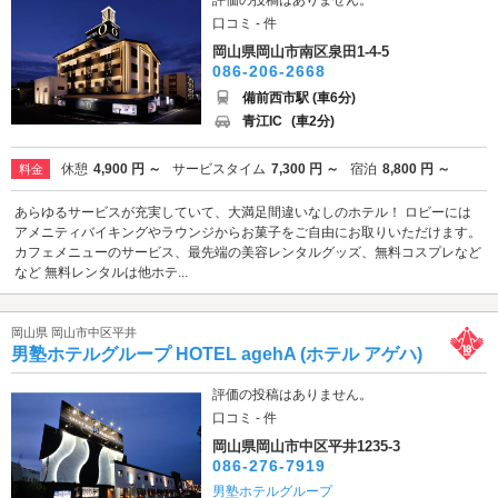
口コミ - 件
岡山県岡山市南区泉田1-4-5
086-206-2668
備前西市駅 (車6分)
青江IC
(車2分)
休憩
4,900 円 ～
サービスタイム
7,300 円 ～
宿泊
8,800 円 ～
料金
あらゆるサービスが充実していて、大満足間違いなしのホテル！ ロビーには
アメニティバイキングやラウンジからお菓子をご自由にお取りいただけます。
カフェメニューのサービス、最先端の美容レンタルグッズ、無料コスプレなど
など 無料レンタルは他ホテ...
岡山県 岡山市中区平井
男塾ホテルグループ HOTEL agehA (ホテル アゲハ)
評価の投稿はありません。
口コミ - 件
岡山県岡山市中区平井1235-3
086-276-7919
男塾ホテルグループ