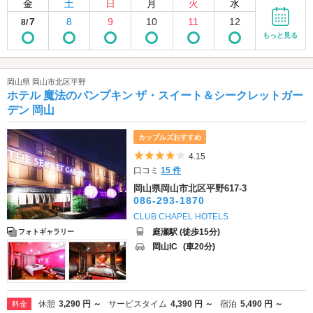
金
土
日
月
火
水
7
8
9
10
11
12
8/
もっと見る
岡山県 岡山市北区平野
ホテル 魔法のパンプキン ザ・スイート＆シークレットガー
デン 岡山
カップルズおすすめ
5つ星のうち4
4.15
口コミ
15 件
岡山県岡山市北区平野617-3
086-293-1870
CLUB CHAPEL HOTELS
庭瀬駅 (徒歩15分)
フォトギャラリー
岡山IC
(車20分)
休憩
3,290 円 ～
サービスタイム
4,390 円 ～
宿泊
5,490 円 ～
料金