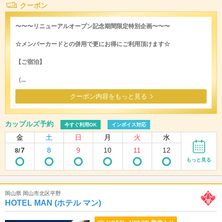
クーポン
〜〜〜リニューアルオープン記念期間限定特別企画〜〜〜
☆メンバーカードとの併用で更にお得にご利用頂けます☆
【ご宿泊】
（...
クーポン内容をもっと見る
カップルズ予約
今すぐ利用OK
インボイス対応
金
土
日
月
火
水
7
8
9
10
11
12
8/
もっと見る
岡山県 岡山市北区平野
HOTEL MAN (ホテル マン)