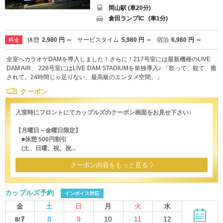
岡山駅 (車20分)
倉田ランプIC
(車1分)
休憩
2,980 円 ～
サービスタイム
5,980 円 ～
宿泊
6,980 円 ～
料金
全室へカラオケDAMを導入しました！さらに！217号室には最新機種のLIVE
DAM AiR、 228号室にはLIVE DAM STADIUMを単独導入♪ 「歌って、観て、癒
されて。24時間じゃ足りない、最高級のエンタメ空間。」
クーポン
入室時にフロントにてカップルズのクーポン画面をお見せ下さい♪
【月曜日～金曜日限定】
■休憩 500円割引
(土、日曜、祝、祝...
クーポン内容をもっと見る
カップルズ予約
インボイス対応
金
土
日
月
火
水
7
8
9
10
11
12
8/