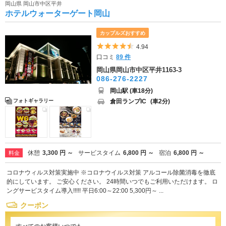
岡山県 岡山市中区平井
ホテルウォーターゲート岡山
カップルズおすすめ
5つ星のうち4.5
4.94
口コミ
89 件
岡山県岡山市中区平井1163-3
086-276-2227
岡山駅 (車18分)
倉田ランプIC
(車2分)
フォトギャラリー
休憩
3,300 円 ～
サービスタイム
6,800 円 ～
宿泊
6,800 円 ～
料金
コロナウィルス対策実施中 ※コロナウイルス対策 アルコール除菌消毒を徹底
的にしています。 ご安心ください。 24時間いつでもご利用いただけます。 ロ
ングサービスタイム導入!!!!! 平日6:00～22:00 5,300円～ ...
クーポン