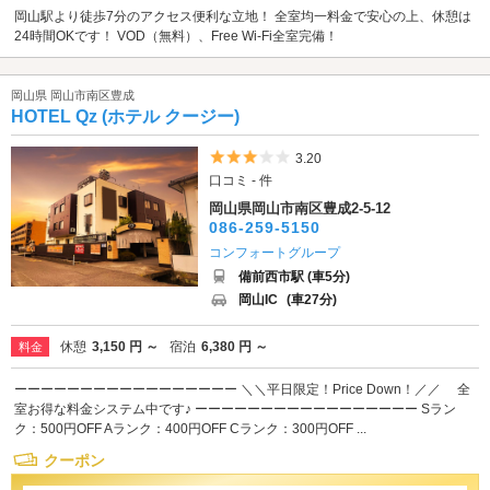
岡山駅より徒歩7分のアクセス便利な立地！ 全室均一料金で安心の上、休憩は
24時間OKです！ VOD（無料）、Free Wi-Fi全室完備！
岡山県 岡山市南区豊成
HOTEL Qz (ホテル クージー)
5つ星のうち3
3.20
口コミ - 件
岡山県岡山市南区豊成2-5-12
086-259-5150
コンフォートグループ
備前西市駅 (車5分)
岡山IC
(車27分)
休憩
3,150 円 ～
宿泊
6,380 円 ～
料金
ーーーーーーーーーーーーーーーーー ＼＼平日限定！Price Down！／／ 全
室お得な料金システム中です♪ ーーーーーーーーーーーーーーーーー Sラン
ク：500円OFF Aランク：400円OFF Cランク：300円OFF ...
クーポン