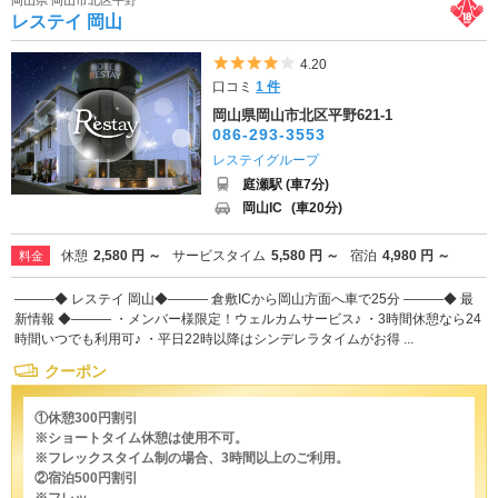
レステイ 岡山
5つ星のうち4
4.20
口コミ
1 件
岡山県岡山市北区平野621-1
086-293-3553
レステイグループ
庭瀬駅 (車7分)
岡山IC
(車20分)
休憩
2,580 円 ～
サービスタイム
5,580 円 ～
宿泊
4,980 円 ～
料金
―――◆ レステイ 岡山◆――― 倉敷ICから岡山方面へ車で25分 ―――◆ 最
新情報 ◆――― ・メンバー様限定！ウェルカムサービス♪ ・3時間休憩なら24
時間いつでも利用可♪ ・平日22時以降はシンデレラタイムがお得 ...
クーポン
①休憩300円割引
※ショートタイム休憩は使用不可。
※フレックスタイム制の場合、3時間以上のご利用。
②宿泊500円割引
※フレッ...