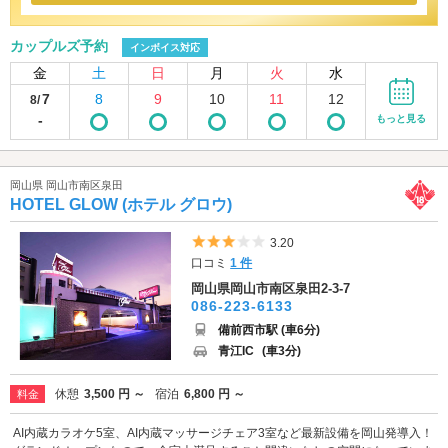
カップルズ予約
インボイス対応
金
土
日
月
火
水
7
8
9
10
11
12
8/
-
もっと見る
岡山県 岡山市南区泉田
HOTEL GLOW (ホテル グロウ)
5つ星のうち3
3.20
口コミ
1 件
岡山県岡山市南区泉田2-3-7
086-223-6133
備前西市駅 (車6分)
青江IC
(車3分)
休憩
3,500 円 ～
宿泊
6,800 円 ～
料金
AI内蔵カラオケ5室、AI内蔵マッサージチェア3室など最新設備を岡山発導入！