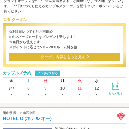
グランドオープンなので、全室大満足すること間違いなしの空間になっていま
す。 365日いつでも使えるカップルズクーポンを配信中♪クーポンページをご
覧ください...
クーポン
☆365日いつでも利用可能☆
●メンバーズカードをプレゼント致します！
※当日から使えます
※ポイントに応じて5％～20％ルーム料を割...
クーポン内容をもっと見る
カップルズ予約
インボイス対応
金
土
日
月
火
水
7
8
9
10
11
12
8/
-
-
-
-
-
-
もっと見る
岡山県 岡山市南区泉田
HOTEL O (ホテル オー)
評価の投稿はありません。