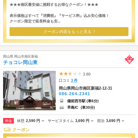
★★★南区最安値に挑戦するお得なクーポン！★★★
表示価格はすべて『消費税』『サービス料』込み安心価格！
クーポン限定で延長料金も安...
クーポン内容をもっと見る
岡山県 岡山市南区新福
チョコレ岡山東
5つ星のうち2.5
2.60
口コミ
3 件
岡山県岡山市南区新福2-12-31
086-264-2341
備前西市駅 (車6分)
早島IC
(車30分)
休憩
2,590 円 ～
サービスタイム
3,690 円 ～
宿泊
3,690 円 ～
料金
クーポン