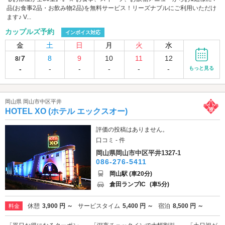
品(お食事2品・お飲み物2品)を無料サービス！リーズナブルにご利用いただけ
ます♪ V...
カップルズ予約
インボイス対応
金
土
日
月
火
水
7
8
9
10
11
12
8/
-
-
-
-
-
-
もっと見る
岡山県 岡山市中区平井
HOTEL XO (ホテル エックスオー)
評価の投稿はありません。
口コミ - 件
岡山県岡山市中区平井1327-1
086-276-5411
岡山駅 (車20分)
倉田ランプIC
(車5分)
休憩
3,900 円 ～
サービスタイム
5,400 円 ～
宿泊
8,500 円 ～
料金