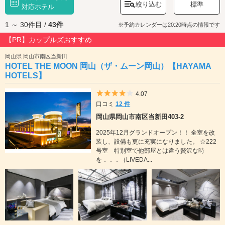
絞り込む
標準
岡山駅構内の商業施設「
対応ホテル
さんすて岡山
」、岡山市の歴史や生活文化に関す
る資料を展示している「
岡山シティミュージアム
」など、多様なお出かけ
1 ～ 30件目 /
43件
スポットもあります。そして岡山市のグルメといえば「デミカツ丼」「ば
※予約カレンダーは20:20時点の情報です
らずし」などが有名。また、岡山市北区にある田町地区は、岡山市内最大
【PR】カップルズおすすめ
の歓楽街で、飲食店の他にスナックやキャバクラ、風俗店が密集していま
す。岡山市のラブホテルには、リーズナブルなホテルから、記念日などに
岡山県 岡山市南区当新田
利用したいラグジュアリーなホテルまで、様々なホテルがあります。岡山
HOTEL THE MOON 岡山（ザ・ムーン岡山）【HAYAMA
市でラブホテルをお探しの際は、クーポン・事前予約でお得に利用ができ
HOTELS】
る『カップルズ』におまかせください。
5つ星のうち4
4.07
口コミ
12 件
岡山県岡山市南区当新田403-2
2025年12月グランドオープン！！ 全室を改
装し、設備も更に充実になりました。 ☆222
号室 特別室で他部屋とは違う贅沢な時
を．．．（LIVEDA...