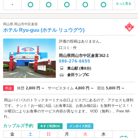
-
もっと見る
岡山県 岡山市中区倉富
ホテル Ryu-guu (ホテル リュウグウ)
評価の投稿はありません。
口コミ - 件
岡山県岡山市中区倉富362-1
086-276-6655
東山駅 (車8分)
倉田ランプIC
休憩
2,800 円 ～
サービスタイム
4,800 円 ～
宿泊
5,800 円 ～
料金
岡山バイパスのトラックターミナル出口よりスグにあるので、アクセスも便利
です。 ナント！お一組に4品（お食事2品、お飲み物2品）を無料サービス！！
※曜日によりお食事のサービス内容が異なります。 VOD（無料）、Free Wi-
Fi...
カップルズ予約
今すぐ利用OK
インボイス対応
金
土
日
月
火
水