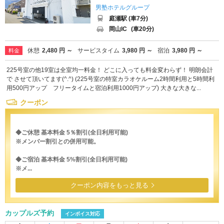
男塾ホテルグループ
庭瀬駅 (車7分)
岡山IC
(車20分)
休憩
2,480 円 ～
サービスタイム
3,980 円 ～
宿泊
3,980 円 ～
料金
225号室の他19室は全室均一料金！ どこに入っても料金変わらず！ 明朗会計
で させて頂いてます(^.^) (225号室の特室カラオケルーム2時間利用と5時間利
用500円アップ フリータイムと宿泊利用1000円アップ) 大きな大きな...
クーポン
◆ご休憩 基本料金 5％割引(全日利用可能)
※メンバー割引との併用可能。
◆ご宿泊 基本料金 5%割引(全日利用可能)
※メ...
クーポン内容をもっと見る
カップルズ予約
インボイス対応