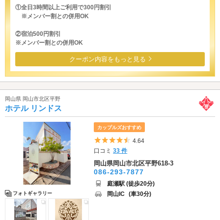
①全日3時間以上ご利用で300円割引
※メンバー割との併用OK
②宿泊500円割引
※メンバー割との併用OK
クーポン内容をもっと見る
岡山県 岡山市北区平野
ホテル リンドス
カップルズおすすめ
5つ星のうち4.5
4.64
口コミ
33 件
岡山県岡山市北区平野618-3
086-293-7877
庭瀬駅 (徒歩20分)
岡山IC
(車30分)
フォトギャラリー