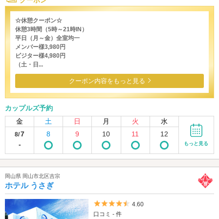
☆休憩クーポン☆
休憩3時間（5時～21時IN）
平日（月～金）全室均一
メンバー様3,980円
ビジター様4,980円
（土・日...
クーポン内容をもっと見る
カップルズ予約
金
土
日
月
火
水
7
8
9
10
11
12
8/
-
もっと見る
岡山県 岡山市北区吉宗
ホテル うさぎ
5つ星のうち4.5
4.60
口コミ - 件