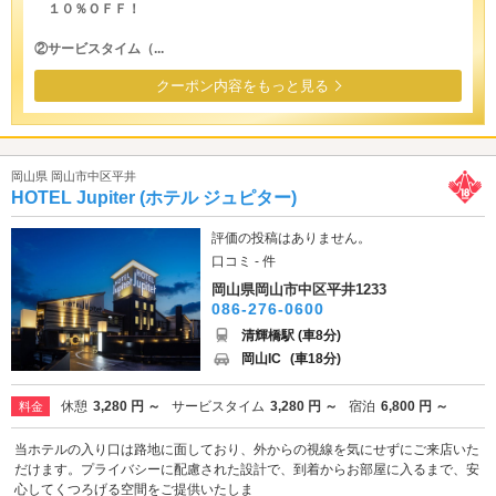
１０％ＯＦＦ！
②サービスタイム（...
クーポン内容をもっと見る
岡山県 岡山市中区平井
HOTEL Jupiter (ホテル ジュピター)
評価の投稿はありません。
口コミ - 件
岡山県岡山市中区平井1233
086-276-0600
清輝橋駅 (車8分)
岡山IC
(車18分)
休憩
3,280 円 ～
サービスタイム
3,280 円 ～
宿泊
6,800 円 ～
料金
当ホテルの入り口は路地に面しており、外からの視線を気にせずにご来店いた
だけます。プライバシーに配慮された設計で、到着からお部屋に入るまで、安
心してくつろげる空間をご提供いたしま