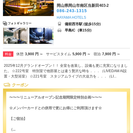
岡山県岡山市南区当新田403-2
086-243-1315
HAYAMA HOTELS
フォトギャラリー
備前西市駅 (徒歩15分)
早島IC
(車15分)
休憩
3,900 円 ～
サービスタイム
5,900 円 ～
宿泊
7,900 円 ～
料金
2025年12月グランドオープン！！ 全室を改装し、設備も更に充実になりまし
た。 ☆222号室 特別室で他部屋とは違う贅沢な時を．．．（LIVEDAM AI設
置・大型浴室） ☆221号室 スタジアムライブの大迫力を．．．（LI...
クーポン
〜〜〜リニューアルオープン記念期間限定特別企画〜〜〜
☆メンバーカードとの併用で更にお得にご利用頂けます☆
【ご宿泊】
（...