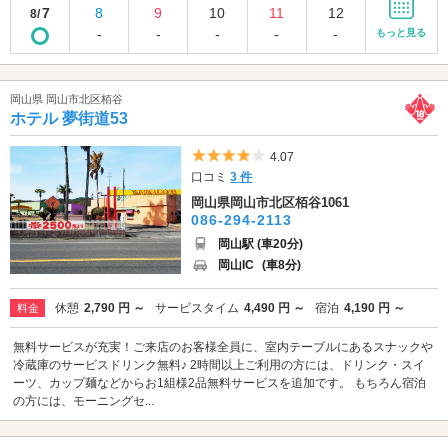
7
8
9
10
11
12
8/
-
-
-
-
-
もっと見る
岡山県 岡山市北区栢谷
ホテル 夢街道53
5つ星のうち4
4.07
口コミ
3 件
岡山県岡山市北区栢谷1061
086-294-2113
岡山駅 (車20分)
岡山IC
(車8分)
休憩
2,790 円 ～
サービスタイム
4,490 円 ～
宿泊
4,190 円 ～
料金
無料サービスが充実！ご来店のお客様全員に、室内テーブルにあるスナックや
冷蔵庫のサービスドリンク無料♪ 2時間以上ご利用の方には、ドリンク・スイ
ーツ、カップ麺などからお1組様2品無料サービスを追加です。 もちろん宿泊
の方には、モーニングセ...