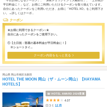
「平日お得になるクーポン」、「深夜チェックインで大幅割引」、「土日祝が
平日料金に！」など、お得にご利用いただけるクーポンを取り揃えています。
自分にあったクーポンをご利用いただき、お得に「HOTEL XO」をご利用下さ
い。→詳しくはクーポ...
クーポン
★お得に利用できるクーポン♪★
自分にあったクーポンをご使用下さい。
①【土日祝：部屋の基本料金が平日料金に！】
※ショートタイ...
クーポン内容をもっと見る
岡山県 岡山市南区当新田
HOTEL THE MOON 岡山（ザ・ムーン岡山）【HAYAMA
HOTELS】
HOTEL AWARD 2026受賞
5つ星のうち4
4.07
口コミ
12 件