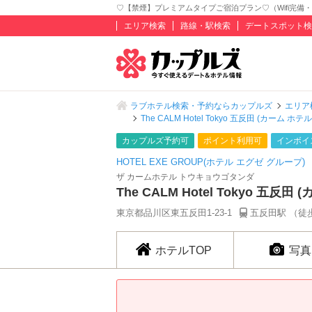
♡【禁煙】プレミアムタイプご宿泊プラン♡（Wifi完備・リファシ
エリア検索
路線・駅検索
デートスポット検
ラブホテル検索・予約ならカップルズ
エリア
The CALM Hotel Tokyo 五反田 (カーム ホ
カップルズ予約可
ポイント利用可
インボイ
HOTEL EXE GROUP(ホテル エグゼ グループ)
ザ カームホテル トウキョウゴタンダ
The CALM Hotel Tokyo 五反
東京都品川区東五反田1-23-1
五反田駅 （徒
ホテルTOP
写真