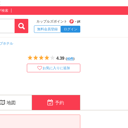
区
プ検索
カップルズポイント
- pt
無料会員登録
ログイン
ブホテル
5つ星のうち4
4.39
(
40件
)
お気に入りに追加
地図
予約