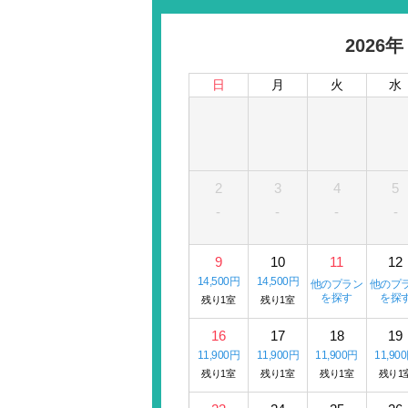
2026年
日
月
火
水
2
3
4
5
-
-
-
-
9
10
11
12
14,500円
14,500円
他のプラン
他のプ
を探す
を探
残り1室
残り1室
16
17
18
19
11,900円
11,900円
11,900円
11,90
残り1室
残り1室
残り1室
残り1