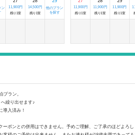
27
28
29
27
28
29
11,900円
14,500円
11,900円
11,900円
11,900円
1
ラン
他のプラン
す
を探す
残り1室
残り1室
残り1室
残り1室
残り1室
泊プラン。
トへ繰り出せます♪
に導入済み！
クーポンとの併用はできません。予めご理解、ご了承のほどよろし
のお客様のご予約は出来ません。またお連れ様が18歳未満であって