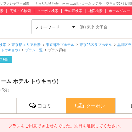
ャワー完備）：The CALM Hotel Tokyo 五反田 (カーム ホテル トウキョウ) / 品川
索
高速・IC検索
クーポン検索
予約可検索
地図検索
ホテルグルー
フリーワード
検索
東京都 エリア検索
東京都ラブホテル
東京23区ラブホテル
品川区ラ
テル トウキョウ)
プラン一覧
プラン詳細
ス対応
田 (カーム ホテル トウキョウ)
歩5分）
口コミ
クーポン
プランをご用意できませんでした。別日を選択してください。