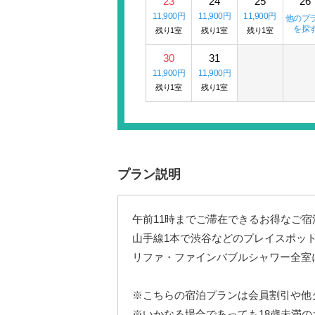
23
24
25
26
11,900円
11,900円
11,900円
他のプ
を探
残り1室
残り1室
残り1室
30
31
11,900円
11,900円
残り1室
残り1室
プラン説明
午前11時までご滞在できるお得なご宿
山手線1本で渋谷などのプレイスポッ
リファ・ファインバブルシャワー全室
※こちらの宿泊プランは会員割引や他
※いかなる場合であっても18歳未満