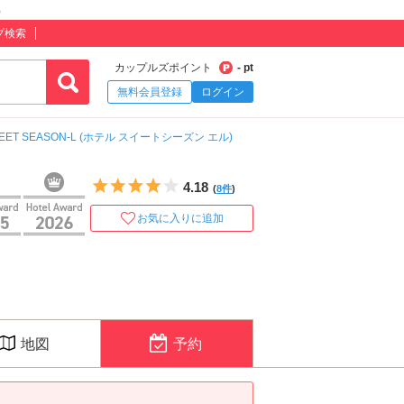
郡
プ検索
カップルズポイント
- pt
無料会員登録
ログイン
WEET SEASON-L (ホテル スイートシーズン エル)
5つ星のうち4
4.18
(
8件
)
お気に入りに追加
地図
予約