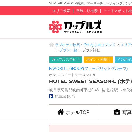
SUPERIOR ROOM確約／アーリーチェックインプラン／15:00
エリア検索
路線・駅検索
デートスポット検
ラブホテル検索・予約ならカップルズ
エリア
プラン一覧
プラン詳細
カップルズ予約可
ポイント利用可
インボイ
FAVORITE GROUP(フェーバリットグループ)
ホテル スイートシーズンエル
HOTEL SWEET SEASON-L 
岐阜県羽島郡岐南町平成6-48
笠松駅 （車5
駐車場:50台
ホテルTOP
写真