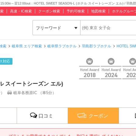
in～翌12:00out：HOTEL SWEET SEASON-L (ホテル スイートシーズン エル) / 羽島
索
高速・IC検索
クーポン検索
予約可検索
地図検索
ホテルグルー
フリーワード
検索
岐阜県 エリア検索
岐阜県ラブホテル
羽島郡ラブホテル
HOTEL S
ス対応
(ホテル スイートシーズン エル)
分）
岐阜各務原IC （車5分）
口コミ
クーポン