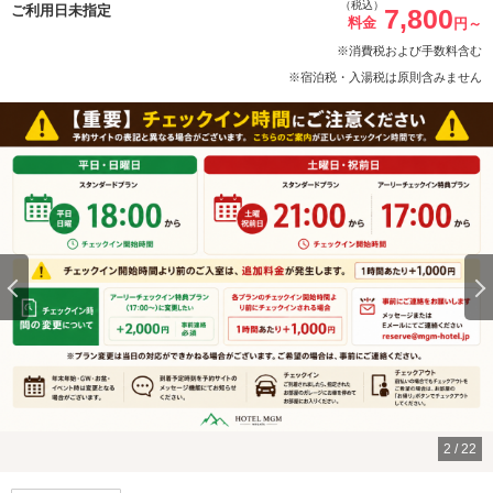
（税込）
ご利用日未指定
7,800
料金
円～
※消費税および手数料含む
※宿泊税・入湯税は原則含みません
2
/
22