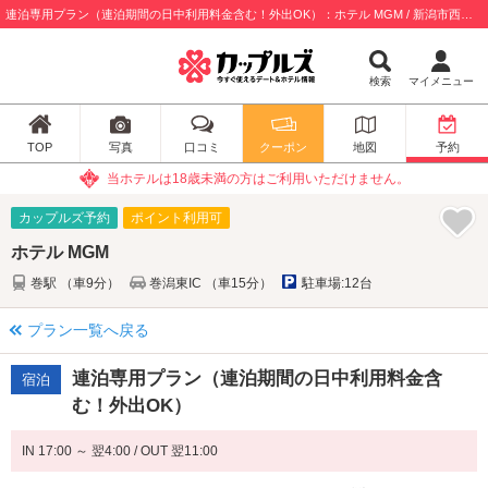
連泊専用プラン（連泊期間の日中利用料金含む！外出OK）：ホテル MGM / 新潟市西蒲区
検索
マイメニュー
TOP
写真
口コミ
クーポン
地図
予約
当ホテルは18歳未満の方はご利用いただけません。
カップルズ予約
ポイント利用可
ホテル MGM
巻駅 （車9分）
巻潟東IC （車15分）
駐車場:12台
プラン一覧へ戻る
連泊専用プラン（連泊期間の日中利用料金含
宿泊
む！外出OK）
IN 17:00 ～ 翌4:00 / OUT 翌11:00