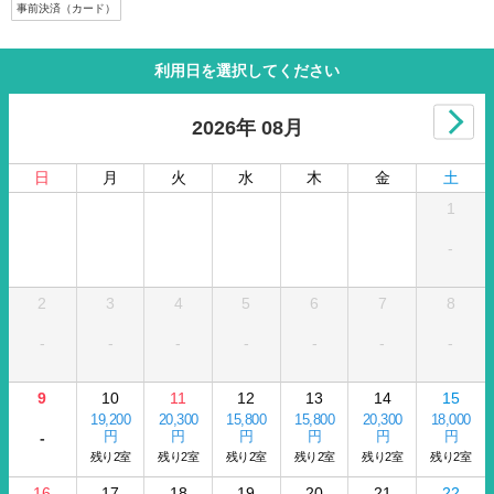
事前決済（カード）
利用日を選択してください
2026年 08月
日
月
火
水
木
金
土
1
-
2
3
4
5
6
7
8
-
-
-
-
-
-
-
9
10
11
12
13
14
15
19,200
20,300
15,800
15,800
20,300
18,000
円
円
円
円
円
円
-
残り2室
残り2室
残り2室
残り2室
残り2室
残り2室
16
17
18
19
20
21
22