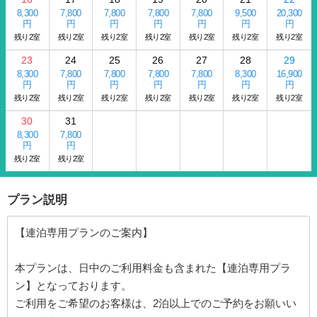
8,300
7,800
7,800
7,800
7,800
9,500
20,300
円
円
円
円
円
円
円
残り2室
残り2室
残り2室
残り2室
残り2室
残り2室
残り2室
23
24
25
26
27
28
29
8,300
7,800
7,800
7,800
7,800
8,300
16,900
円
円
円
円
円
円
円
残り2室
残り2室
残り2室
残り2室
残り2室
残り2室
残り2室
30
31
8,300
7,800
円
円
残り2室
残り2室
プラン説明
【連泊専用プランのご案内】
本プランは、日中のご利用料金も含まれた【連泊専用プラ
ン】となっております。
ご利用をご希望のお客様は、2泊以上でのご予約をお願いい