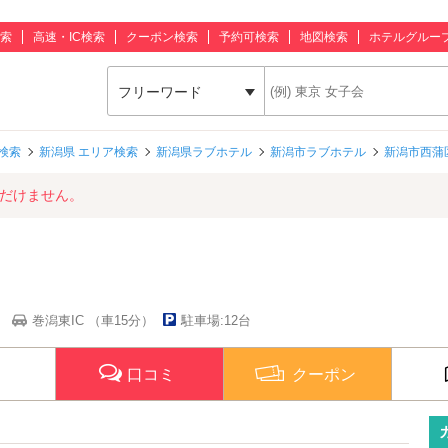
索
高速・IC検索
クーポン検索
予約可検索
地図検索
ホテルグルー
フリーワード
検索
新潟県 エリア検索
新潟県ラブホテル
新潟市ラブホテル
新潟市西蒲
ただけません。
）
巻潟東IC （車15分）
駐車場:12台
口コミ
クーポン