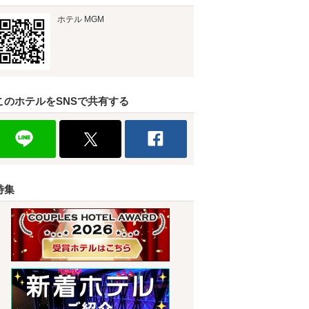
ホテル MGM
このホテルをSNSで共有する
特集