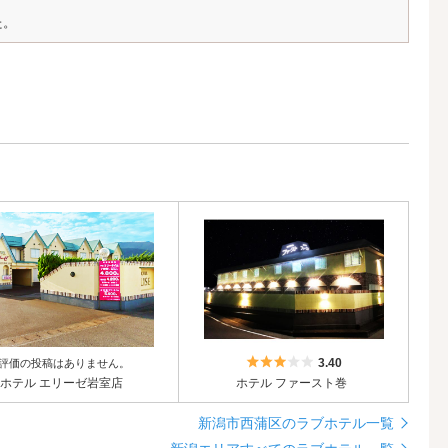
た。
5つ星のうち3
3.40
評価の投稿はありません。
ホテル エリーゼ岩室店
ホテル ファースト巻
新潟市西蒲区のラブホテル一覧