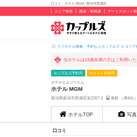
口コミ：ホテル MGM / 新潟市西蒲区
エリア検索
路線・駅検索
デートスポット検
ラブホテル検索・予約ならカップルズ
エリア
当ホテルは18歳未満の方はご利用い
カップルズ予約可
ポイント利用可
ホテルエムジーエム
ホテル MGM
新潟県新潟市西蒲区栄2267-3
巻駅 （車9分
ホテルTOP
写真
口コミ