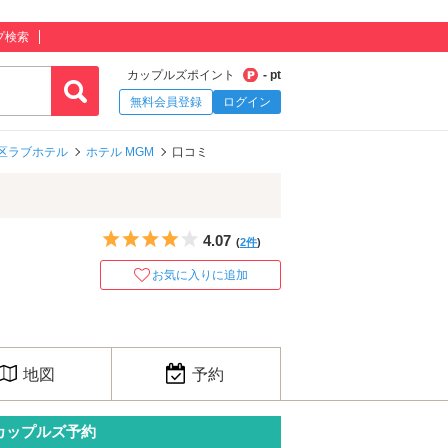
プ検索
カップルズポイント
- pt
無料会員登録
ログイン
区ラブホテル
ホテル MGM
口コミ
5つ星のうち4
4.07
(
2件
)
お気に入りに追加
地図
予約
カップルズ予約