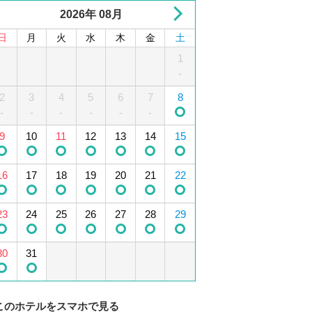
2026年 08月
日
月
火
水
木
金
土
1
2
3
4
1
5
-
2
6
3
7
4
8
5
9
10
6
11
7
12
8
-
-
-
-
-
-
13
9
10
14
15
11
12
16
13
17
14
18
15
19
-
16
20
17
21
18
22
19
23
20
24
21
25
22
26
23
27
24
28
25
29
26
30
27
28
29
30
31
このホテルをスマホで見る