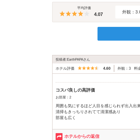
平均評価
外観：3.
5つ星のうち4
4.07
投稿者:EarthPAPAさん
5つ星のうち4.5
ホテル評価
4.60
外観：3
料
コスパ良しの高評価
お部屋：2
周囲も気にするほど人目を感じられず出入出
清掃もきっちりされてて清潔感あり
部屋も広く
建物は古いが客室は古さを感じないし
スタッフの対応が丁寧
キャッシュレスでも非対面の工夫されててGO
ホテルからの返信