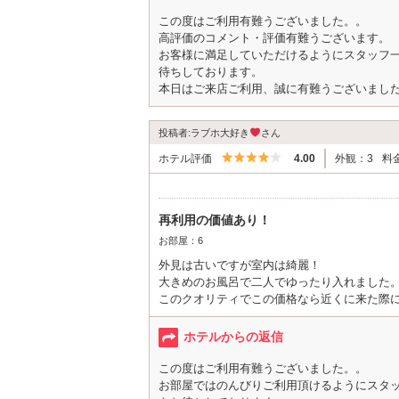
値段で選んで初見は建物が古くこんなものか
この度はご利用有難うございました。。
高評価のコメント・評価有難うございます。
お客様に満足していただけるようにスタッフ
待ちしております。
本日はご来店ご利用、誠に有難うございまし
投稿者:ラブホ大好き
さん
5つ星のうち4
ホテル評価
4.00
外観：3
料
再利用の価値あり！
お部屋：6
外見は古いですが室内は綺麗！
大きめのお風呂で二人でゆったり入れました
このクオリティでこの価格なら近くに来た際
ホテルからの返信
この度はご利用有難うございました。。
お部屋ではのんびりご利用頂けるようにスタ