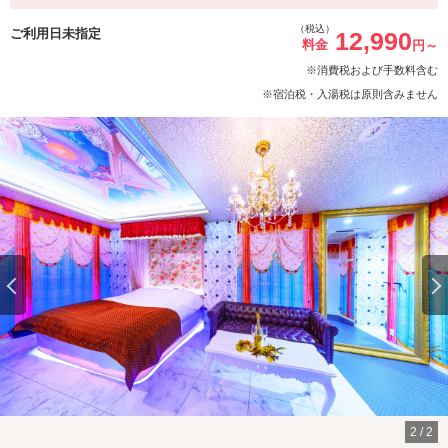
（税込）
ご利用日未指定
12,990
料金
円～
※消費税および手数料含む
※宿泊税・入湯税は原則含みません
2
/
2