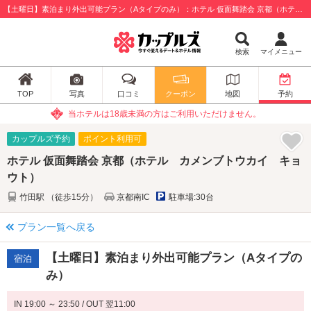
【土曜日】素泊まり外出可能プラン（Aタイプのみ）：ホテル 仮面舞踏会 京都（ホテル カメンブトウカイ キョウト） / 京都市伏見区
検索
マイメニュー
TOP
写真
口コミ
クーポン
地図
予約
当ホテルは18歳未満の方はご利用いただけません。
カップルズ予約
ポイント利用可
ホテル 仮面舞踏会 京都（ホテル カメンブトウカイ キョ
ウト）
竹田駅 （徒歩15分）
京都南IC
駐車場:30台
プラン一覧へ戻る
【土曜日】素泊まり外出可能プラン（Aタイプの
宿泊
み）
IN 19:00 ～ 23:50 / OUT 翌11:00